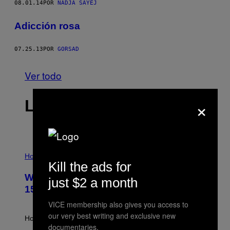
08.01.14
POR
NADJA SAYEJ
Adicción rosa
07.25.13
POR
GORSAD
Ver todo
×
LO MÁS RECIENTE
I
L
Horoscopes
L
Kill the ads for
U
Weekly Horoscope: August 9-August
S
just $2 a month
T
15
R
A
VICE membership also gives you access to
T
our very best writing and exclusive new
I
How will your sign fare this week, stargazer?
O
documentaries.