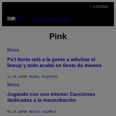
Saltar
+ ESPAÑOL
al
Abrir
Subscribe
Newsletter
contenido
Menú
Pink
Música
Pa’l Norte retó a la gente a adivinar el
lineup y todo acabó en fiesta de memes
11.09.16
POR
RAQUEL MISERACHI
Música
Jugando con uno mismo: Canciones
dedicadas a la masturbación
07.25.16
POR
NOISEY COLOMBIA