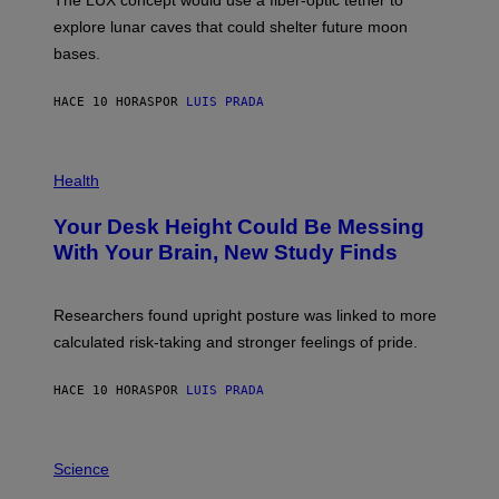
R
D
E
R
explore lunar caves that could shelter future moon
I
P
M
bases.
I
A
X
G
E
E
HACE 10 HORAS
POR
LUIS PRADA
L
)
/
G
E
P
T
H
Health
T
O
Y
T
I
Your Desk Height Could Be Messing
O
M
:
With Your Brain, New Study Finds
A
B
G
A
E
T
S
U
Researchers found upright posture was linked to more
H
calculated risk-taking and stronger feelings of pride.
A
N
T
HACE 10 HORAS
POR
LUIS PRADA
O
K
E
R
A
/
M
Science
G
U
E