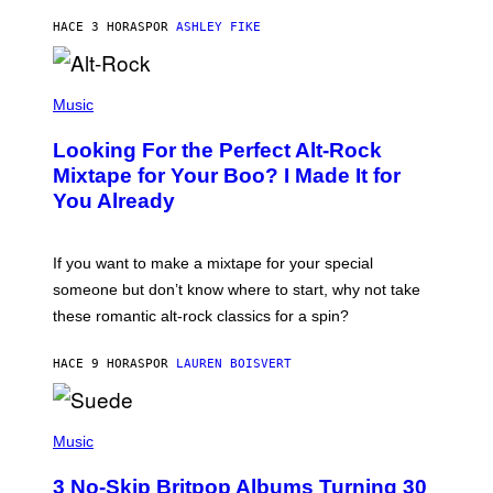
Y
HACE 3 HORAS
POR
ASHLEY FIKE
R
E
E
S
(
A
P
Music
.
H
O
Looking For the Perfect Alt-Rock
T
O
Mixtape for Your Boo? I Made It for
B
You Already
Y
M
I
C
If you want to make a mixtape for your special
K
H
someone but don’t know where to start, why not take
U
these romantic alt-rock classics for a spin?
T
S
O
HACE 9 HORAS
POR
LAUREN BOISVERT
N
/
R
E
P
D
H
Music
F
O
E
T
R
3 No-Skip Britpop Albums Turning 30
O