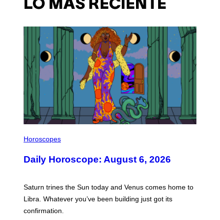
LO MÁS RECIENTE
I
L
Horoscopes
L
U
Daily Horoscope: August 6, 2026
S
T
R
A
Saturn trines the Sun today and Venus comes home to
T
I
Libra. Whatever you’ve been building just got its
O
confirmation.
N
B