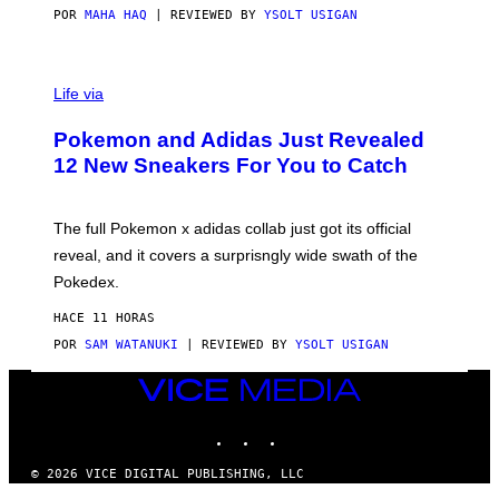
POR
MAHA HAQ
| REVIEWED BY
YSOLT USIGAN
V
I
Life via
A
P
Pokemon and Adidas Just Revealed
O
K
12 New Sneakers For You to Catch
E
M
O
N
The full Pokemon x adidas collab just got its official
/
reveal, and it covers a surprisngly wide swath of the
A
D
Pokedex.
I
D
HACE 11 HORAS
A
S
POR
SAM WATANUKI
| REVIEWED BY
YSOLT USIGAN
/
N
VICE
I
MEDIA
N
T
INSTAGRAM
TIKTOK
YOUTUBE
E
N
© 2026 VICE DIGITAL PUBLISHING, LLC
D
O