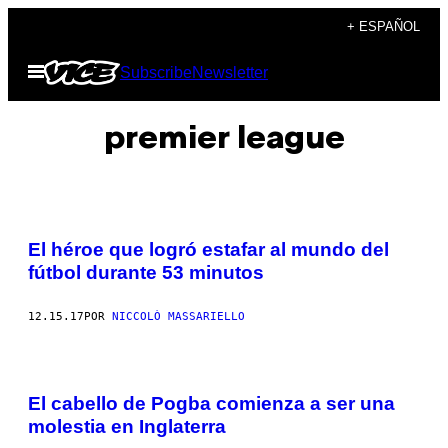
Saltar
+ ESPAÑOL
al
Abrir
Subscribe
Newsletter
contenido
Menú
premier league
El héroe que logró estafar al mundo del
fútbol durante 53 minutos
12.15.17
POR
NICCOLÒ MASSARIELLO
El cabello de Pogba comienza a ser una
molestia en Inglaterra