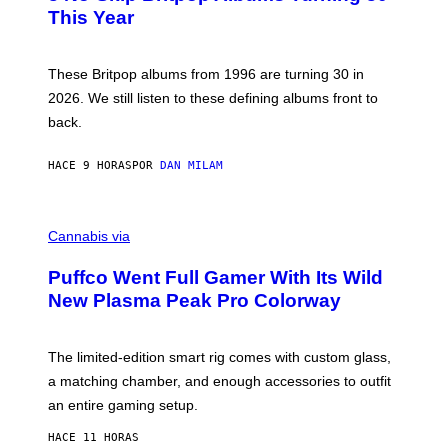
N
B
This Year
S
Y
)
N
I
E
These Britpop albums from 1996 are turning 30 in
L
2026. We still listen to these defining albums front to
S
V
back.
A
N
I
HACE 9 HORAS
POR
DAN MILAM
P
E
R
C
E
O
Cannabis via
N
U
/
R
G
Puffco Went Full Gamer With Its Wild
T
E
E
T
New Plasma Peak Pro Colorway
S
T
Y
Y
O
I
F
M
The limited-edition smart rig comes with custom glass,
P
A
a matching chamber, and enough accessories to outfit
U
G
F
E
an entire gaming setup.
F
S
C
HACE 11 HORAS
O