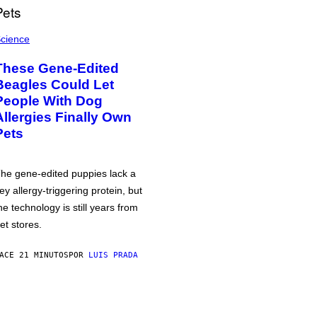
cience
These Gene-Edited
Beagles Could Let
People With Dog
Allergies Finally Own
Pets
he gene-edited puppies lack a
ey allergy-triggering protein, but
he technology is still years from
et stores.
ACE 21 MINUTOS
POR
LUIS PRADA