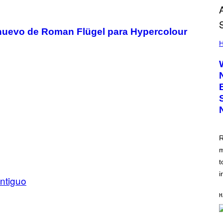
 nuevo de Roman Flügel para Hypercolour
H
R
m
t
i
ntiguo
H