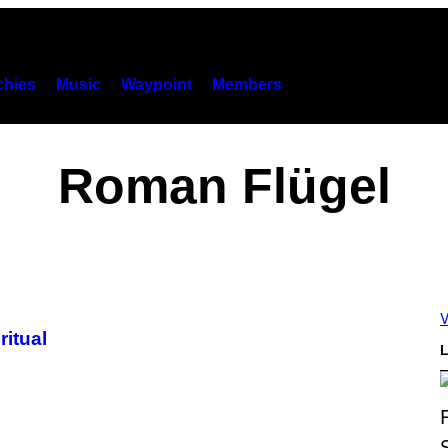
hies
Music
Waypoint
Members
Roman Flügel
V
ritual
L