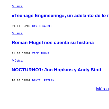
Música
«Teenage Engineering», un adelanto de lo
09.11.15
POR
DAVID GARBER
Música
Roman Flügel nos cuenta su historia
01.08.15
POR
VICE THUMP
Música
NOCTURNO1: Jon Hopkins y Andy Stott
10.28.14
POR
DANIEL PATLÁN
Más a