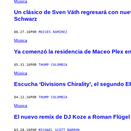
Música
​Un clásico de Sven Väth regresará con nu
Schwarz
06.27.16
POR
MOISÉS RAMÍREZ
Música
Ya comenzó la residencia de Maceo Plex en
05.31.16
POR
THUMP COLOMBIA
Música
Escucha ‘Divisions Chirality’, el segundo 
04.12.16
POR
THUMP COLOMBIA
Música
El nuevo remix de DJ Koze a Roman Flügel
03.28.16
POR
MICHAEL SCOTT BARRON