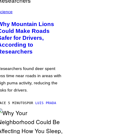
cience
Why Mountain Lions
Could Make Roads
Safer for Drivers,
According to
Researchers
esearchers found deer spent
ess time near roads in areas with
igh puma activity, reducing the
isks for drivers.
ACE 5 MINUTOS
POR
LUIS PRADA