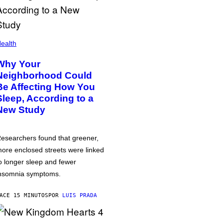
ealth
Why Your
Neighborhood Could
Be Affecting How You
Sleep, According to a
New Study
esearchers found that greener,
ore enclosed streets were linked
o longer sleep and fewer
nsomnia symptoms.
ACE 15 MINUTOS
POR
LUIS PRADA