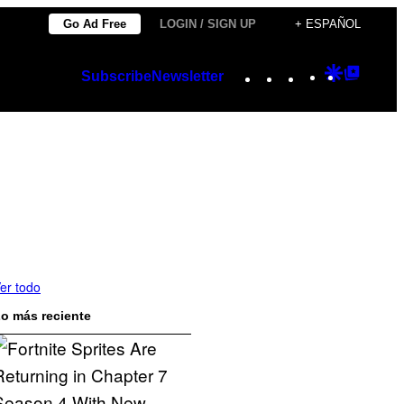
Go Ad Free
LOGIN / SIGN UP
+ ESPAÑOL
Instagram
TikTok
YouTube
Google
Googl
Subscribe
Newsletter
Discover
Top
Posts
er todo
o más reciente