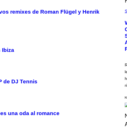
S
evos remixes de Roman Flügel y Henrik
 Ibiza
R
l
h
EP de DJ Tennis
r
H
 es una oda al romance