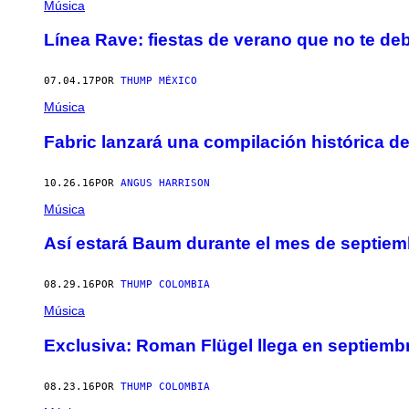
Música
Línea Rave: fiestas de verano que no te de
07.04.17
POR
THUMP MÉXICO
Música
Fabric lanzará una compilación histórica de
10.26.16
POR
ANGUS HARRISON
Música
Así estará Baum durante el mes de septiem
08.29.16
POR
THUMP COLOMBIA
Música
Exclusiva: Roman Flügel llega en septiemb
08.23.16
POR
THUMP COLOMBIA