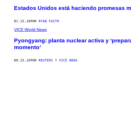
Estados Unidos está haciendo promesas mi
01.15.16
POR
RYAN FAITH
VICE World News
Pyongyang: planta nuclear activa y ‘prepar
momento’
09.15.15
POR
REUTERS Y VICE NEWS