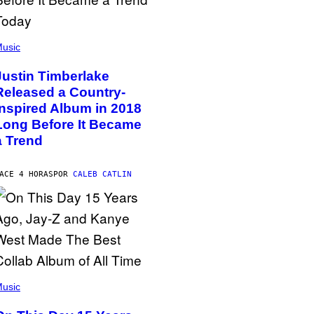
usic
Justin Timberlake
Released a Country-
Inspired Album in 2018
Long Before It Became
a Trend
ACE 4 HORAS
POR
CALEB CATLIN
usic