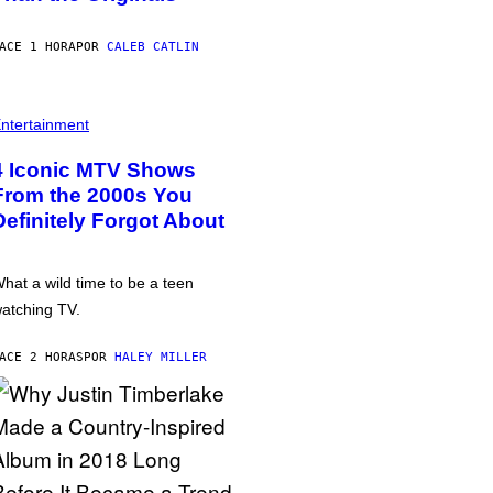
ACE 1 HORA
POR
CALEB CATLIN
ntertainment
4 Iconic MTV Shows
From the 2000s You
Definitely Forgot About
hat a wild time to be a teen
atching TV.
ACE 2 HORAS
POR
HALEY MILLER