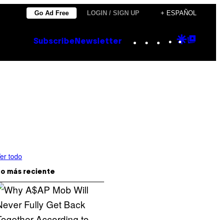
Go Ad Free
LOGIN / SIGN UP
+ ESPAÑOL
Instagram
TikTok
YouTube
Google
Goog
Subscribe
Newsletter
Discove
Top
Posts
er todo
o más reciente