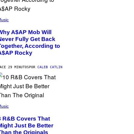
usic
Why A$AP Mob Will
Never Fully Get Back
Together, According to
A$AP Rocky
ACE 29 MINUTOS
POR
CALEB CATLIN
usic
8 R&B Covers That
Might Just Be Better
Than the Originals