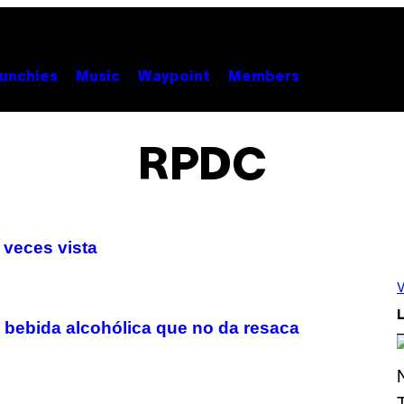
unchies
Music
Waypoint
Members
RPDC
 veces vista
V
L
 bebida alcohólica que no da resaca