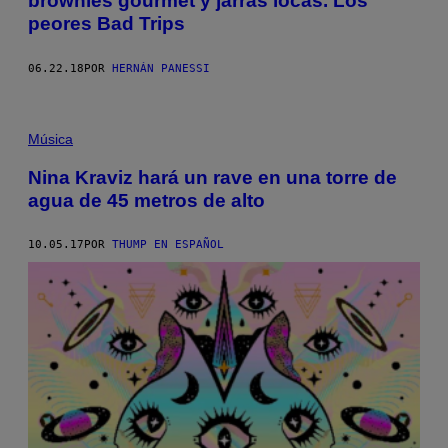
brownies gourmet y jarras locas. Los
peores Bad Trips
06.22.18
POR
HERNÁN PANESSI
Música
Nina Kraviz hará un rave en una torre de
agua de 45 metros de alto
10.05.17
POR
THUMP EN ESPAÑOL