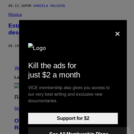
09.13.16
POR
DANIELA HOLGUÍN
Música
Estas películas de Disney demuestran que
×
desde niños ya estábamos alucinando
06.19.16
POR
THUMP COLOMBIA
Más antiguo
Kill the ads for
Ver todo
just $2 a month
Lo más reciente
VICE membership also gives you access to
our very best writing and exclusive new
documentaries.
(
P
Music
H
O
Support for $2
On This Day 13 Years Ago, Drake
T
O
Released the Best Song of His Career
B
See All Membership Plans