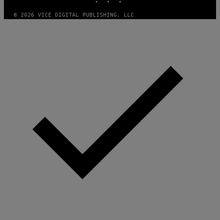
I
M
© 2026 VICE DIGITAL PUBLISHING, LLC
A
G
E
S
)