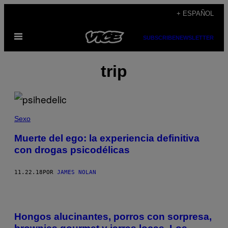
Saltar
+ ESPAÑOL
al
Abrir
contenido
SUBSCRIBE
NEWSLETTER
Menú
trip
Sexo
Muerte del ego: la experiencia definitiva
con drogas psicodélicas
11.22.18
POR
JAMES NOLAN
Hongos alucinantes, porros con sorpresa,