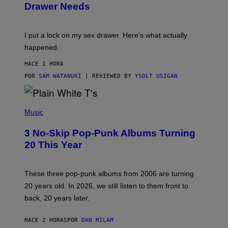
Drawer Needs
N
U
K
I
I put a lock on my sex drawer. Here’s what actually
F
O
happened.
R
V
HACE 1 HORA
I
C
POR
SAM WATANUKI
| REVIEWED BY
YSOLT USIGAN
E
P
H
Music
O
T
3 No-Skip Pop-Punk Albums Turning
O
B
20 This Year
Y
S
C
O
These three pop-punk albums from 2006 are turning
T
20 years old. In 2026, we still listen to them front to
T
G
back, 20 years later.
R
I
E
HACE 2 HORAS
POR
DAN MILAM
S