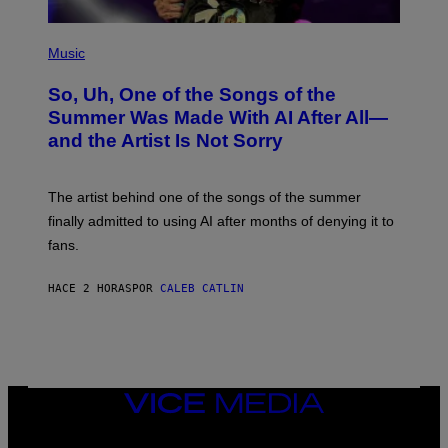
(
P
Music
H
O
So, Uh, One of the Songs of the
T
O
Summer Was Made With AI After All—
B
and the Artist Is Not Sorry
Y
T
I
M
The artist behind one of the songs of the summer
M
O
finally admitted to using AI after months of denying it to
S
fans.
E
N
F
HACE 2 HORAS
POR
CALEB CATLIN
E
L
D
E
R
/
G
E
VICE
T
MEDIA
T
INSTAGRAM
TIKTOK
YOUTUBE
Y