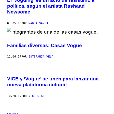
El ‘voguing’ es un acto de resistencia
política, según el artista Rashaad
Newsome
01.05.18
POR
NADJA SAYEJ
Familias diversas: Casas Vogue
12.06.17
POR
ESTEFANÍA VELA
VICE y ‘Vogue’ se unen para lanzar una
nueva plataforma cultural
10.20.17
POR
VICE STAFF