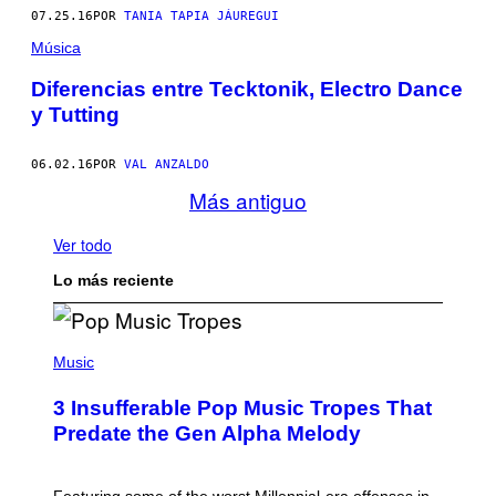
07.25.16
POR
TANIA TAPIA JÁUREGUI
Música
Diferencias entre Tecktonik, Electro Dance
y Tutting
06.02.16
POR
VAL ANZALDO
Más antiguo
Ver todo
Lo más reciente
(
P
Music
H
O
3 Insufferable Pop Music Tropes That
T
O
Predate the Gen Alpha Melody
B
Y
M
A