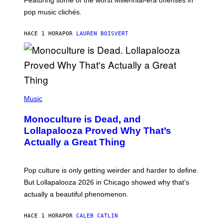
Featuring some of the worst Millennial-era offenses in
R
pop music clichés.
C
B
R
HACE 1 HORA
POR
LAUREN BOISVERT
O
U
S
S
E
L
Y
/
(
R
P
Music
E
H
D
O
Monoculture is Dead, and
F
T
E
O
Lollapalooza Proved Why That’s
R
V
N
Actually a Great Thing
I
S
A
)
T
-
Pop culture is only getting weirder and harder to define.
M
O
But Lollapalooza 2026 in Chicago showed why that’s
B
actually a beautiful phenomenon.
I
L
E
HACE 1 HORA
POR
CALEB CATLIN
)