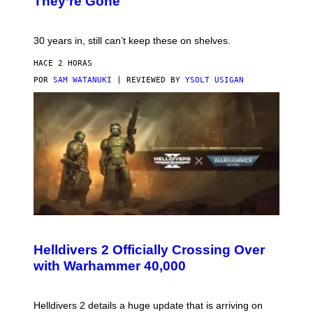
They’re Gone
30 years in, still can’t keep these on shelves.
HACE 2 HORAS
POR
SAM WATANUKI
| REVIEWED BY
YSOLT USIGAN
S
C
R
Helldivers 2 Officially Crossing Over
E
with Warhammer 40,000
E
N
S
H
Helldivers 2 details a huge update that is arriving on
O