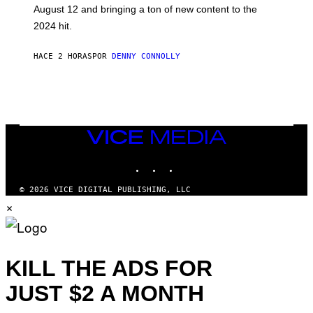
T
August 12 and bringing a ton of new content to the
:
2024 hit.
A
R
R
HACE 2 HORAS
POR
DENNY CONNOLLY
O
W
H
E
A
D
G
A
VICE
M
MEDIA
E
INSTAGRAM
TIKTOK
YOUTUBE
S
T
U
© 2026 VICE DIGITAL PUBLISHING, LLC
D
×
I
O
S
KILL THE ADS FOR
JUST $2 A MONTH