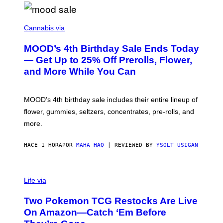
C
O
Cannabis via
U
R
MOOD’s 4th Birthday Sale Ends Today
T
E
— Get Up to 25% Off Prerolls, Flower,
S
and More While You Can
Y
O
F
M
MOOD’s 4th birthday sale includes their entire lineup of
O
O
flower, gummies, seltzers, concentrates, pre-rolls, and
D
more.
HACE 1 HORA
POR
MAHA HAQ
| REVIEWED BY
YSOLT USIGAN
Life via
Two Pokemon TCG Restocks Are Live
On Amazon—Catch ‘Em Before