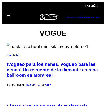
Saltar
+ ESPAÑOL
al
Abrir
contenido
SUBSCRIBE
NEWSLETTER
Menú
VOGUE
Identidad
¡Vogueo para los nenes, vogueo para las
nenas! Un recuento de la flamante escena
ballroom en Montreal
03.13.19
POR
RAFAELLA ALEGRE