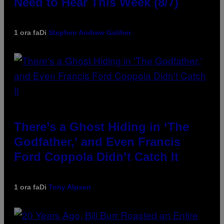
Need to Hear This Week (8/7)
1 ora fa
Di
Stephen Andrew Galiher
There’s a Ghost Hiding in ‘The
Godfather,’ and Even Francis
Ford Coppola Didn’t Catch It
1 ora fa
Di
Tony Alpsen