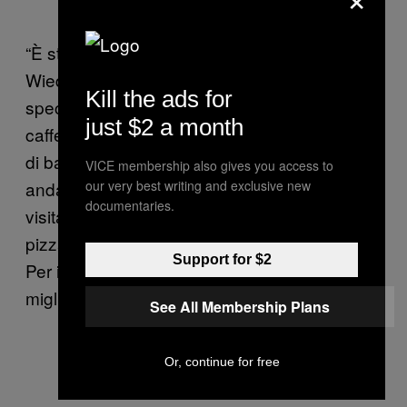
“È stato veramente strano,” ha detto
Wiedemann. “Ho assunto cibo liquido
Kill the ads for
speciale, un sacco di acqua, té, una tazza di
just $2 a month
caffé per colazione, un sacco di cioccolata e
di banane, farmaci per evitare di dover
VICE membership also gives you access to
andare in bagno a metà performance. Alcuni
our very best writing and exclusive new
documentaries.
visitatori portavano patatine, wiener wurste e
pizza quando chiedevo qualcosa di salato.
Support for $2
Per il prossimo trip mi informerò sui cibi
migliori per il corpo e la mente.”
See All Membership Plans
Or, continue for free