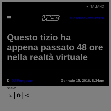
Vai
+ ITALIANO
al
Apri
contenuto
SUBSCRIBE
NEWSLETTER
il
menu
Questo tizio ha
appena passato 48 ore
nella realtà virtuale
Di
DJ Pangburn
Gennaio 15, 2016, 8:34am
Share: