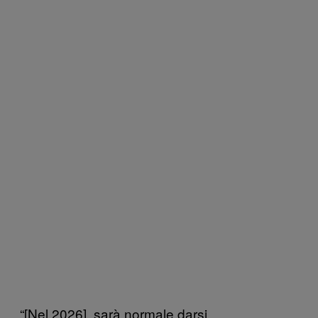
“[Nel 2026], sarà normale darsi