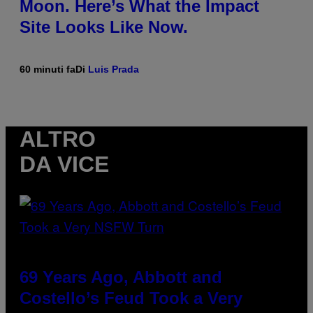
Moon. Here’s What the Impact
Site Looks Like Now.
60 minuti fa
Di
Luis Prada
ALTRO
DA VICE
69 Years Ago, Abbott and
Costello’s Feud Took a Very