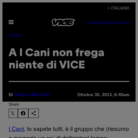
Vai
+ ITALIANO
al
Apri
contenuto
SUBSCRIBE
NEWSLETTER
il
menu
Música
A I Cani non frega
niente di VICE
Di
Ottobre 30, 2013, 6:40am
Valerio Mattioli
Share:
I Cani
, lo sapete tutti, è il gruppo che (riesumo
a memoria un po’ di definizioni-lampo