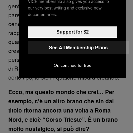
VICE membership also gives you access to
gente che occupa le case, che sfonda le
our very best writing and exclusive new
pareti per allargarsi l’appartamento, che fa le
documentaries.
cene a base di cocaina e così via. Si tratta di
rappresentazioni in entrambi i casi false o
Support for $2
quantomeno parziali, però nel frattempo hai
See All Membership Plans
creato un mondo dove far muovere i tuoi
personaggi. E sì, è chiaro che quando parlo
Or, continue for free
di Roma Nord sto evocando un mondo di un
certo tipo, lo sto in qualche misura creando.
Ecco, ma questo mondo che crei… Per
esempio, c’è un altro brano che sin dal
titolo ritorna ancora una volta a Roma
Nord, e cioè “Corso Trieste”. È un brano
molto nostalgico, si può dire?