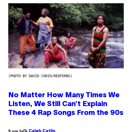
(PHOTO BY DAVID CORIO/REDFERNS)
No Matter How Many Times We
Listen, We Still Can’t Explain
These 4 Rap Songs From the 90s
Di
9 ore fa
Caleb Catlin