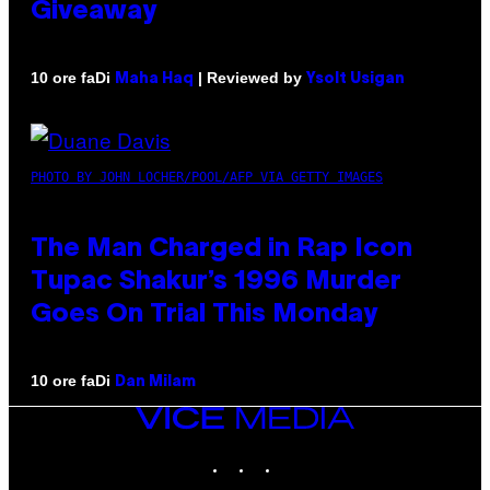
Giveaway
Di
| Reviewed by
10 ore fa
Maha Haq
Ysolt Usigan
PHOTO BY JOHN LOCHER/POOL/AFP VIA GETTY IMAGES
The Man Charged in Rap Icon
Tupac Shakur’s 1996 Murder
Goes On Trial This Monday
Di
10 ore fa
Dan Milam
VICE
MEDIA
INSTAGRAM
TIKTOK
YOUTUBE