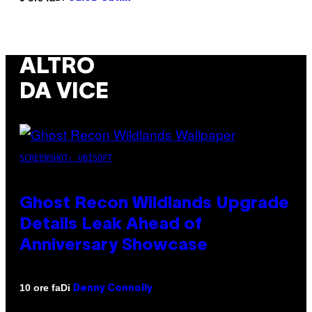
ALTRO
DA VICE
SCREENSHOT: UBISOFT
Ghost Recon Wildlands Upgrade
Details Leak Ahead of
Anniversary Showcase
Di
10 ore fa
Denny Connolly