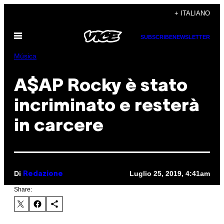
Vai
+ ITALIANO
al
Apri
contenuto
SUBSCRIBE
NEWSLETTER
il
menu
Música
A$AP Rocky è stato
incriminato e resterà
in carcere
Di
Luglio 25, 2019, 4:41am
Redazione
Share: