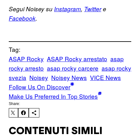
Segui Noisey su
Instagram
,
Twitter
e
Facebook
.
Tag:
ASAP Rocky
ASAP Rocky arrestato
asap
rocky arresto
asap rocky carcere
asap rocky
svezia
Noisey
Noisey News
VICE News
Follow Us On Discover
Make Us Preferred In Top Stories
Share:
CONTENUTI SIMILI