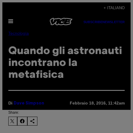
Vai
+ ITALIANO
al
Apri
contenuto
SUBSCRIBE
NEWSLETTER
il
menu
Tecnología
Quando gli astronauti
incontrano la
metafisica
Di
Febbraio 18, 2016, 11:42am
Dave Simpson
Share: