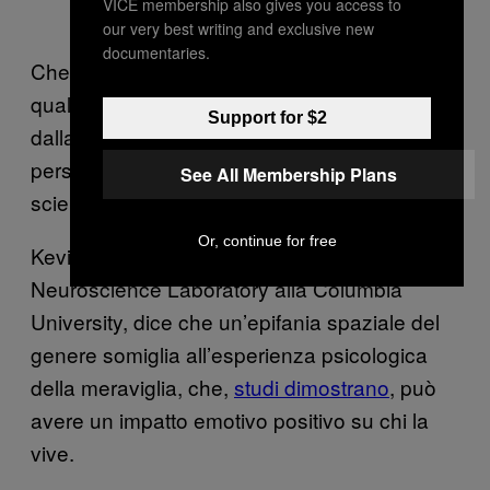
VICE membership also gives you access to
our very best writing and exclusive new
documentaries.
Che cos’è che porta gli astronauti—molti dei
quali sono ingegneri, fisici, menti analitiche—
Support for $2
dalla scienza alla metafisica? Alle volte
persino verso quella che molti considerano
See All Membership Plans
scienza di confine?
Or, continue for free
Kevin Ochsner, direttore del Social Cognitive
Neuroscience Laboratory alla Columbia
University, dice che un’epifania spaziale del
genere somiglia all’esperienza psicologica
della meraviglia, che,
studi dimostrano
, può
avere un impatto emotivo positivo su chi la
vive.