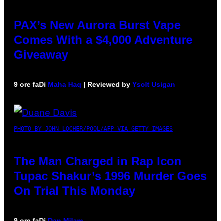
PAX’s New Aurora Burst Vape
Comes With a $4,000 Adventure
Giveaway
9 ore fa
Di
Maha Haq
| Reviewed by
Ysolt Usigan
PHOTO BY JOHN LOCHER/POOL/AFP VIA GETTY IMAGES
The Man Charged in Rap Icon
Tupac Shakur’s 1996 Murder Goes
On Trial This Monday
9 ore fa
Di
Dan Milam