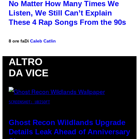
No Matter How Many Times We
Listen, We Still Can’t Explain
These 4 Rap Songs From the 90s
8 ore fa
Di
Caleb Catlin
ALTRO
DA VICE
SCREENSHOT: UBISOFT
Ghost Recon Wildlands Upgrade
Details Leak Ahead of Anniversary