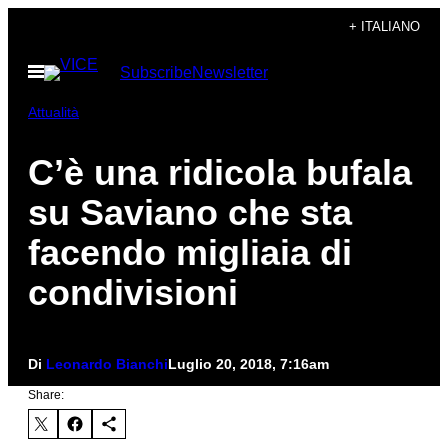
Vai
+ ITALIANO
al
Apri
Subscribe
Newsletter
contenuto
il
menu
Attualità
C’è una ridicola bufala
su Saviano che sta
facendo migliaia di
condivisioni
Di
Leonardo Bianchi
Luglio 20, 2018, 7:16am
Share: