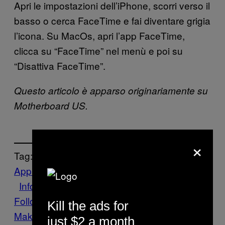
Apri le impostazioni dell’iPhone, scorri verso il
basso o cerca FaceTime e fai diventare grigia
l’icona. Su MacOs, apri l’app FaceTime,
clicca su “FaceTime” nel menù e poi su
“Disattiva FaceTime”.
Questo articolo è apparso originariamente su
Motherboard US.
×
Tag:
Apple
bug
cybersecurity
Facetime
Hacking
Infosec
iPhone
mac
macOS
Follow Us On Discover
Kill the ads for
Make Us Preferred In Top Stories
just $2 a month