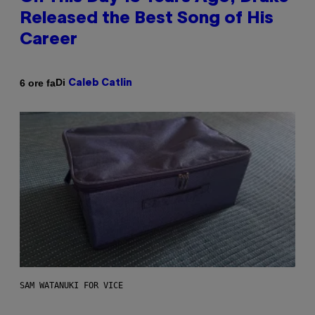
Released the Best Song of His
Career
Di
6 ore fa
Caleb Catlin
SAM WATANUKI FOR VICE