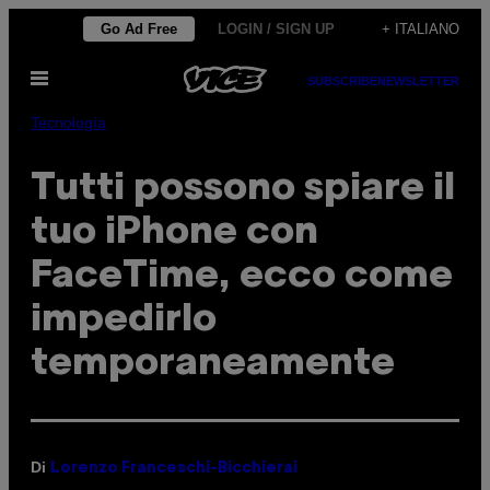
Vai
Go Ad Free
LOGIN / SIGN UP
+ ITALIANO
al
Apri
contenuto
SUBSCRIBE
NEWSLETTER
il
menu
Tecnología
Tutti possono spiare il
tuo iPhone con
FaceTime, ecco come
impedirlo
temporaneamente
Di
Lorenzo Franceschi-Bicchierai