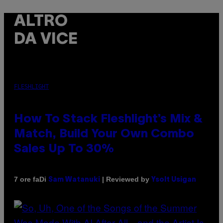
ALTRO
DA VICE
FLESHLIGHT
How To Stack Fleshlight’s Mix &
Match, Build Your Own Combo
Sales Up To 30%
Di
| Reviewed by
7 ore fa
Sam Watanuki
Ysolt Usigan