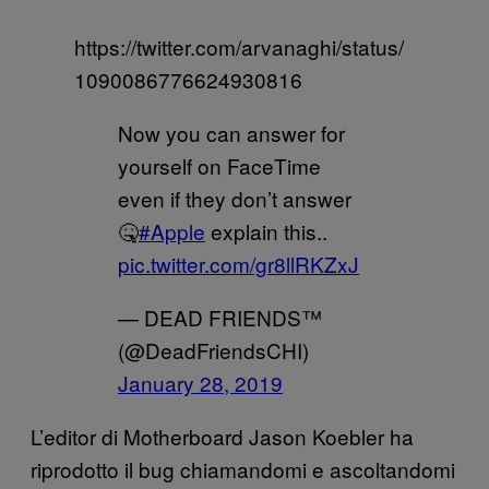
https://twitter.com/arvanaghi/status/
1090086776624930816
Now you can answer for
yourself on FaceTime
even if they don’t answer
🤒
#Apple
explain this..
pic.twitter.com/gr8llRKZxJ
— DEAD FRIENDS™
(@DeadFriendsCHI)
January 28, 2019
L’editor di Motherboard Jason Koebler ha
riprodotto il bug chiamandomi e ascoltandomi