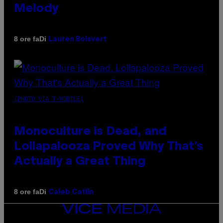
Melody
Di
8 ore fa
Lauren Boisvert
(PHOTO VIA T-MOBILE)
Monoculture is Dead, and
Lollapalooza Proved Why That’s
Actually a Great Thing
Di
8 ore fa
Caleb Catlin
VICE
MEDIA