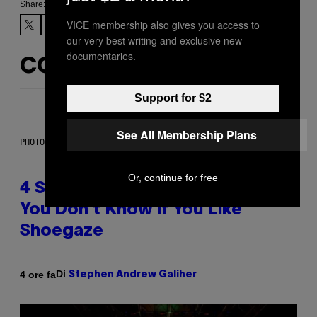
Share:
VICE membership also gives you access to
our very best writing and exclusive new
documentaries.
CONTENUTI SIMILI
Support for $2
See All Membership Plans
PHOTO BY SCOTT LEGATO/GETTY IMAGES
Or, continue for free
4 Shoegaze Songs to Listen to if
You Don’t Know if You Like
Shoegaze
Di
4 ore fa
Stephen Andrew Galiher