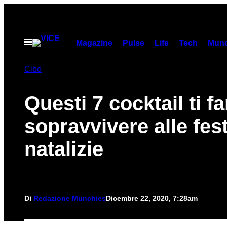
Vai
al
contenuto
Apri
Magazine
Pulse
Life
Tech
Munc
il
menu
Cibo
Questi 7 cocktail ti f
sopravvivere alle fest
natalizie
Di
Redazione Munchies
Dicembre 22, 2020, 7:28am