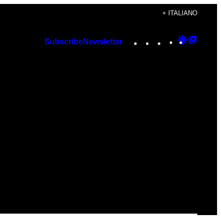
+ ITALIANO
Instagram
TikTok
YouTube
Google
Googl
Subscribe
Newsletter
Discover
Top
Posts