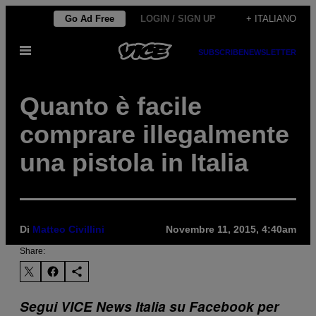
Vai
Go Ad Free
LOGIN / SIGN UP
+ ITALIANO
al
Apri
contenuto
SUBSCRIBE
NEWSLETTER
il
menu
Quanto è facile
comprare illegalmente
una pistola in Italia
Di
Matteo Civillini
Novembre 11, 2015, 4:40am
Share:
Segui VICE News Italia su Facebook per