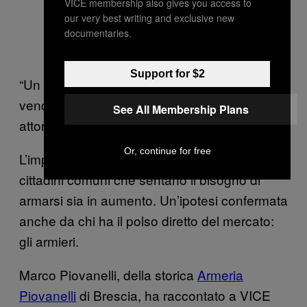
VICE membership also gives you access to
our very best writing and exclusive new
documentaries.
Support for $2
“Un tempo solo il 5 per cento delle armi era
venduto per difesa personale. Oggi siamo
See All Membership Plans
attorno al 15-18 per cento”
Or, continue for free
L’impressione, però, è che il numero di
cittadini comuni che sentano il bisogno di
armarsi sia in aumento. Un’ipotesi confermata
anche da chi ha il polso diretto del mercato:
gli armieri.
Marco Piovanelli, della storica
Armeria
Piovanelli
di Brescia, ha raccontato a VICE