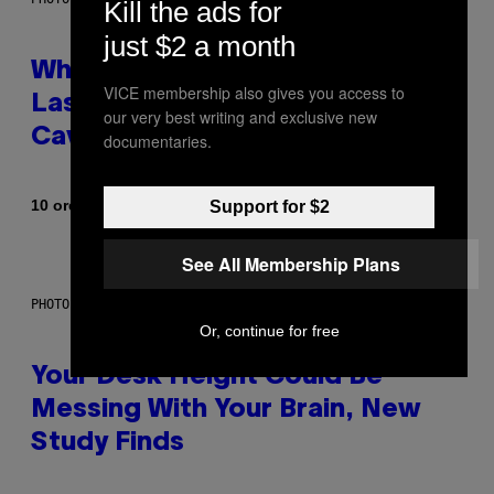
Kill the ads for
just $2 a month
Why NASA Wants to Send a
VICE membership also gives you access to
Laser-Powered Drone Into
our very best writing and exclusive new
Caves Beneath the Moon
documentaries.
Di
10 ore fa
Support for $2
Luis Prada
See All Membership Plans
PHOTO: BATUHAN TOKER / GETTY IMAGES
Or, continue for free
Your Desk Height Could Be
Messing With Your Brain, New
Study Finds