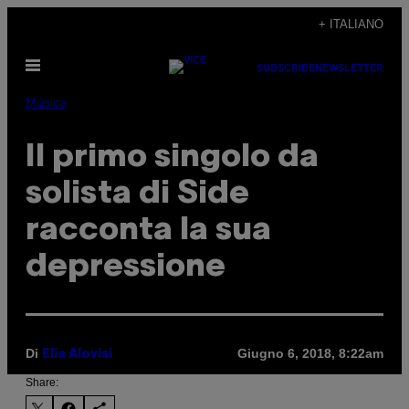
Vai
+ ITALIANO
al
Apri
contenuto
SUBSCRIBE
NEWSLETTER
il
menu
Música
Il primo singolo da
solista di Side
racconta la sua
depressione
Di
Giugno 6, 2018, 8:22am
Elia Alovisi
Share: