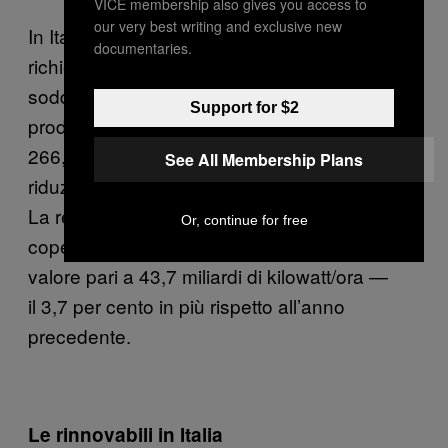
VICE membership also gives you access to
our very best writing and exclusive new
In Italia nel 2014 (secondo i dati Terna) la
documentaries.
richiesta di energia elettrica è stata
soddisfatta per l’85,9 per cento da
Support for $2
produzione nazionale, per un valore pari a
266,8 miliardi di kilowatt/ora, con una
See All Membership Plans
riduzione del 3,4 per cento rispetto al 2013.
La restante quota del fabbisogno è stata
Or, continue for free
coperta dalle importazioni dall’estero, per un
valore pari a 43,7 miliardi di kilowatt/ora —
il 3,7 per cento in più rispetto all’anno
precedente.
Le rinnovabili in Italia