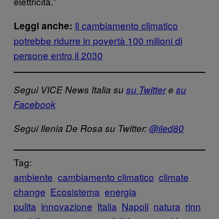
elettricità.”
Il cambiamento climatico
Leggi anche:
potrebbe ridurre in povertà 100 milioni di
persone entro il 2030
Segui VICE News Italia su
su Twitter
e
su
Facebook
Segui Ilenia De Rosa su Twitter:
@iled80
Tag:
ambiente
cambiamento climatico
climate
change
Ecosistema
energia
pulita
innovazione
Italia
Napoli
natura
rinn