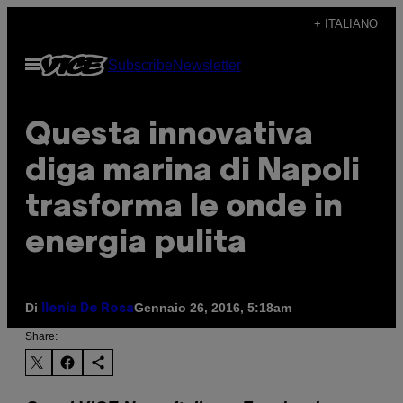
Vai
+ ITALIANO
al
Apri
Subscribe
Newsletter
contenuto
il
menu
Questa innovativa
diga marina di Napoli
trasforma le onde in
energia pulita
Di
Gennaio 26, 2016, 5:18am
Ilenia De Rosa
Share: