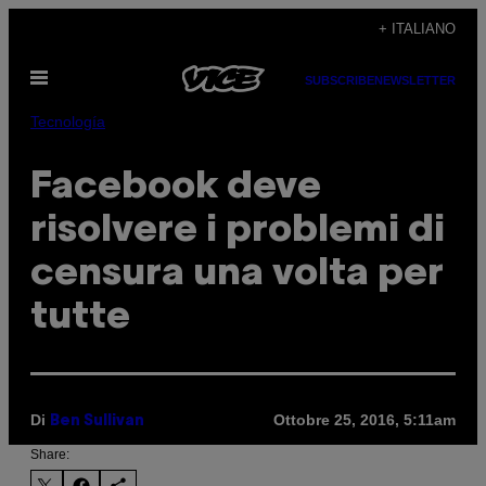
Vai
+ ITALIANO
al
Apri
contenuto
SUBSCRIBE
NEWSLETTER
il
menu
Tecnología
Facebook deve
risolvere i problemi di
censura una volta per
tutte
Di
Ottobre 25, 2016, 5:11am
Ben Sullivan
Share: