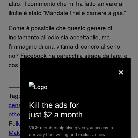
altro. Il commento che mi ha fatto arrivare al
limite è stato “Mandateli nelle camere a gas.”
Come è possibile che questo genere di
incitamento all’odio sia accettabile, ma
l’immagine di una vittima di cancro al seno
no? Facebook ha parecchia strada da fare, e
così anche la nostra società.
×
Tag:
Kill the ads for
censura
Facebook
Internet
moderazione
M
otherboard
motherboard show
Tech
just $2 a month
Follow Us On Discover
VICE membership also gives you access to
Make Us Preferred In Top Stories
our very best writing and exclusive new