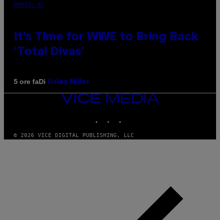
PHOTO: E!
It’s Time for WWE to Bring Back
‘Total Divas’
Di
5 ore fa
Haley Miller
VICE
MEDIA
INSTAGRAM
TIKTOK
YOUTUBE
© 2026 VICE DIGITAL PUBLISHING, LLC