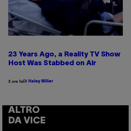
23 Years Ago, a Reality TV Show
Host Was Stabbed on Air
Di
3 ore fa
Haley Miller
ALTRO
DA VICE