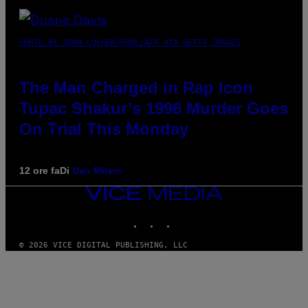
PHOTO BY JOHN LOCHER/POOL/AFP VIA GETTY IMAGES
The Man Charged in Rap Icon
Tupac Shakur’s 1996 Murder Goes
On Trial This Monday
12 ore fa
Di
Dan Milam
VICE
MEDIA
INSTAGRAM
TIKTOK
YOUTUBE
© 2026 VICE DIGITAL PUBLISHING, LLC