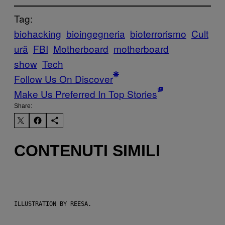
Tag:
biohacking
bioingegneria
bioterrorismo
Cult
ură
FBI
Motherboard
motherboard
show
Tech
Follow Us On Discover
Make Us Preferred In Top Stories
Share:
CONTENUTI SIMILI
ILLUSTRATION BY REESA.