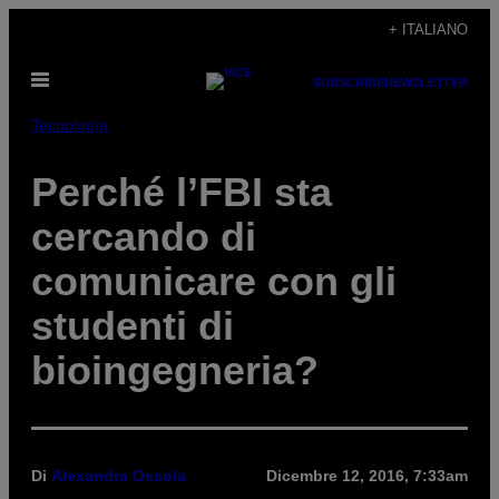
Vai
+ ITALIANO
al
Apri
contenuto
SUBSCRIBE
NEWSLETTER
il
menu
Tecnología
Perché l’FBI sta
cercando di
comunicare con gli
studenti di
bioingegneria?
Di
Alexandra Ossola
Dicembre 12, 2016, 7:33am