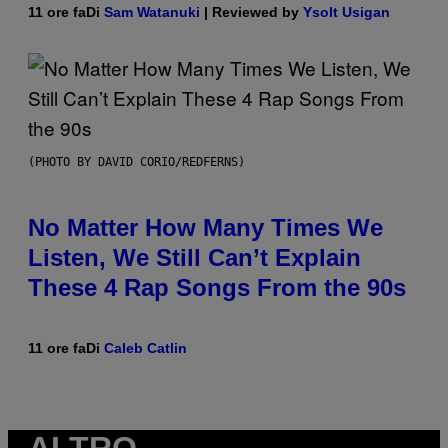
11 ore fa
Di
Sam Watanuki
| Reviewed by
Ysolt Usigan
(PHOTO BY DAVID CORIO/REDFERNS)
No Matter How Many Times We
Listen, We Still Can’t Explain
These 4 Rap Songs From the 90s
11 ore fa
Di
Caleb Catlin