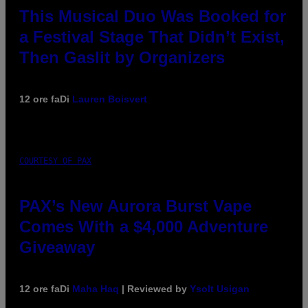
This Musical Duo Was Booked for
a Festival Stage That Didn’t Exist,
Then Gaslit by Organizers
12 ore fa
Di
Lauren Boisvert
COURTESY OF PAX
PAX’s New Aurora Burst Vape
Comes With a $4,000 Adventure
Giveaway
12 ore fa
Di
Maha Haq
| Reviewed by
Ysolt Usigan