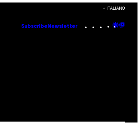
+ ITALIANO
Instagram
TikTok
YouTube
Google
Goog
Subscribe
Newsletter
Discove
Top
Posts