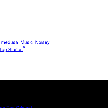
medusa
Music
Noisey
Top Stories