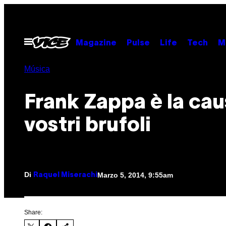
Vai
al
contenuto
Apri
Magazine
Pulse
Life
Tech
M
il
menu
Música
Frank Zappa è la cau
vostri brufoli
Di
Marzo 5, 2014, 9:55am
Raquel Miserachi
Share: