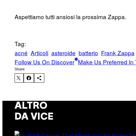
Aspettiamo tutti ansiosi la prossima Zappa.
Tag:
acné
Articoli
asteroide
batterio
Frank Zappa
Follow Us On Discover
Make Us Preferred In 
Share:
ALTRO
DA VICE