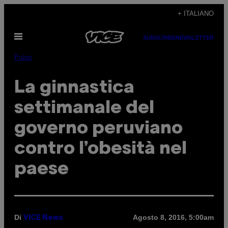
Vai
+ ITALIANO
al
Apri
contenuto
SUBSCRIBE
NEWSLETTER
il
menu
Pulse
La ginnastica
settimanale del
governo peruviano
contro l’obesità nel
paese
Di
Agosto 8, 2016, 5:00am
VICE News