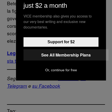
Beteta rappresenta il partito di Keiko Fujimori,
just $2 a month
la figlia del vecchio presidente Alberto, che
VICE membership also gives you access to
governò il paese con il pugno di ferro nel
our very best writing and exclusive new
corso degli anni Novanta. Fujimori è stata
documentaries.
sconfitta di appena lo 0,2 per cento nelle
elezioni di giugno.
Support for $2
Il boom del traffico di cocaina
Leggi anche:
See All Membership Plans
sta trasformando il Perù in un narco-stato
Or, continue for free
Segui VICE News Italia
su Twitter
,
su
Telegram
e
su Facebook
Tag: