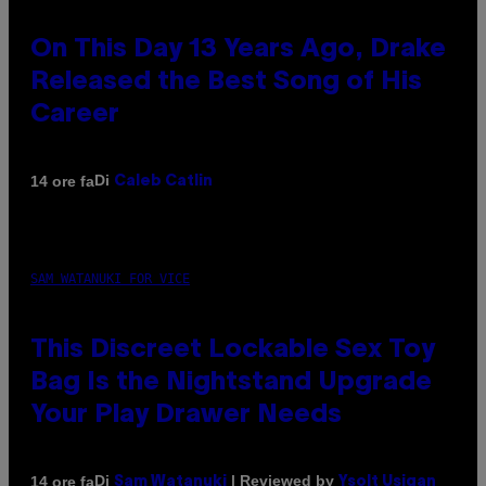
On This Day 13 Years Ago, Drake
Released the Best Song of His
Career
Di
14 ore fa
Caleb Catlin
SAM WATANUKI FOR VICE
This Discreet Lockable Sex Toy
Bag Is the Nightstand Upgrade
Your Play Drawer Needs
Di
| Reviewed by
14 ore fa
Sam Watanuki
Ysolt Usigan