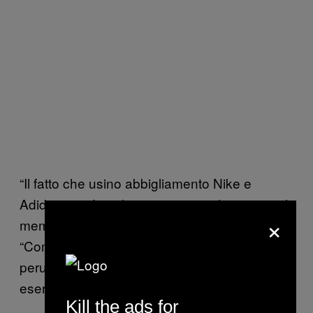
“Il fatto che usino abbigliamento Nike e
Adidas non è un buon esempio,” ha twittato il
×
membro del congresso Karina Beteta Rubín.
“Come possono promuovere i marchi
peruviani, se poi usano marchi stranieri per
esercitarsi.”
Kill the ads for