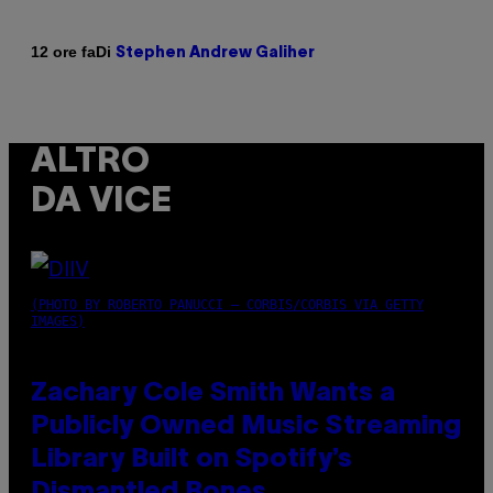
Di
12 ore fa
Stephen Andrew Galiher
ALTRO
DA VICE
(PHOTO BY ROBERTO PANUCCI – CORBIS/CORBIS VIA GETTY
IMAGES)
Zachary Cole Smith Wants a
Publicly Owned Music Streaming
Library Built on Spotify’s