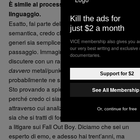
È simile al processo con cui si evolve il
linguaggio.
Kill the ads for
Esatto, fai parte del mio mondo? Etimologia,
just $2 a month
semantica, credo che l’intero dibattito sui
generi sia semplicemente un rito di
VICE membership also gives you a
our very best writing and exclusive
passaggio. Immagino che se sei in grado di
documentaries.
discutere con un ragazzino di cosa sia
metal/punk/emo/eccetera, allora
davvero
Support for $2
probabilmente ne sai discretamente tanto.
Sto provando a spiegarti come la penso
See All Membership
perché credo ci siano diverse prospettivi
attraverso cui analizzare scene e comunità,
Or, continue for free
sia che si tratti di forum che di persone pronte
a litigare sui Fall Out Boy. Diciamo che sei un
esperto di emo, e adesso hai trent’anni, ma