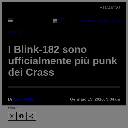
Vai
+ ITALIANO
al
Apri
contenuto
SUBSCRIBE
NEWSLETTER
il
menu
Música
I Blink-182 sono
ufficialmente più punk
dei Crass
Di
Luke O'Neil
Gennaio 15, 2016, 5:34am
Share: