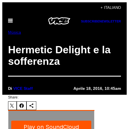
Vai
+ ITALIANO
al
Apri
contenuto
SUBSCRIBE
NEWSLETTER
il
menu
Música
Hermetic Delight e la
sofferenza
Di
VICE Staff
Aprile 18, 2016, 10:45am
Share: