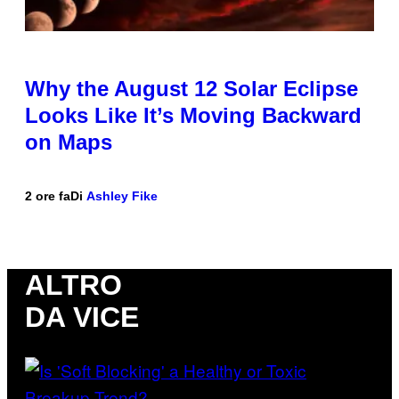
Why the August 12 Solar Eclipse
Looks Like It’s Moving Backward
on Maps
2 ore fa
Di
Ashley Fike
ALTRO
DA VICE