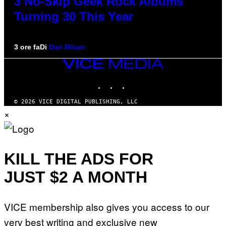
3 No-Skip Geek Rock Albums
Turning 30 This Year
3 ore fa
Di
Dan Milam
VICE
MEDIA
INSTAGRAM
TIKTOK
YOUTUBE
© 2026 VICE DIGITAL PUBLISHING, LLC
×
KILL THE ADS FOR
JUST $2 A MONTH
VICE membership also gives you access to our
very best writing and exclusive new