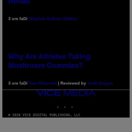
Rehab
3 ore fa
Di
Stephen Andrew Galiher
Why Are Athletes Taking
Mushroom Gummies?
3 ore fa
Di
Sam Watanuki
| Reviewed by
Ysolt Usigan
VICE
MEDIA
INSTAGRAM
TIKTOK
YOUTUBE
© 2026 VICE DIGITAL PUBLISHING, LLC