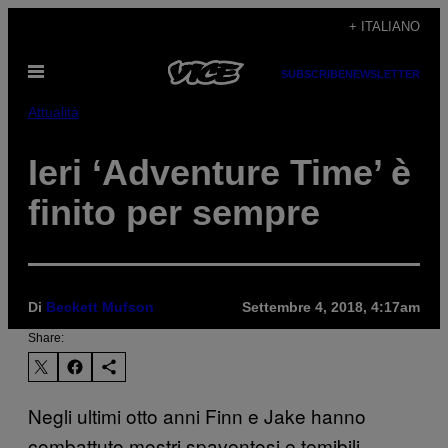
Vai
+ ITALIANO
al
Apri
contenuto
SUBSCRIBE
NEWSLETTER
il
menu
Attualità
Ieri ‘Adventure Time’ è
finito per sempre
Di
Beckett Mufson
Settembre 4, 2018, 4:17am
Share:
Negli ultimi otto anni Finn e Jake hanno
combattuto mostri spaventosi e temibili