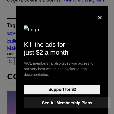
×
Tag:
adventure time
serie tv
Follow Us On Discover
Kill the ads for
Make Us Preferred In Top Stories
just $2 a month
Share:
VICE membership also gives you access to
our very best writing and exclusive new
documentaries.
CONTENUTI SIMILI
Support for $2
See All Membership Plans