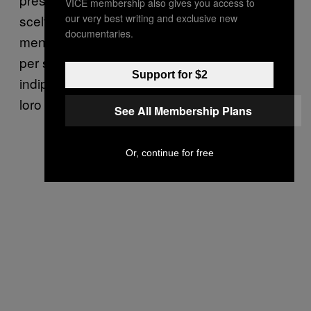
VICE membership also gives you access to
our very best writing and exclusive new
scelte di design, dobbiamo anche tenere a
documentaries.
mente che alcuni bot saranno programmati
per svolgere alcuni compiti
Support for $2
indipendentemente e senza il supporto del
loro creatore.
See All Membership Plans
Or, continue for free