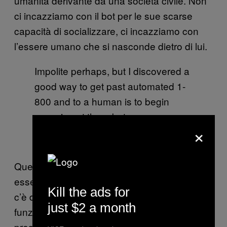
umanità derivante da una società civile. Non
ci incazziamo con il bot per le sue scarse
capacità di socializzare, ci incazziamo con
l’essere umano che si nasconde dietro di lui.
Impolite perhaps, but I discovered a
good way to get past automated 1-
800 and to a human is to begin
swearing at the robot
×
Tim Wu
February 19, 2016
Questa condanna, però, rischia spesso di
essere fraintesa. Non è sempre l’umano che
Kill the ads for
c’è dietro ai bot a volere che le cose non
just $2 a month
funzionino bene. Benché vogliamo
preservare la responsaibilità umana per le