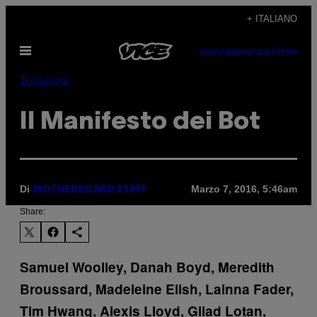
Vai
+ ITALIANO
al
Apri
contenuto
SUBSCRIBE
NEWSLETTER
il
menu
Tecnología
Il Manifesto dei Bot
Di
Marzo 7, 2016, 5:46am
MOTHERBOARD STAFF
Share:
Samuel Woolley, Danah Boyd, Meredith
Broussard, Madeleine Elish, Lainna Fader,
Tim Hwang, Alexis Lloyd, Gilad Lotan,