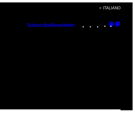
+ ITALIANO
Instagram
TikTok
YouTube
Google
Googl
Subscribe
Newsletter
Discover
Top
Posts