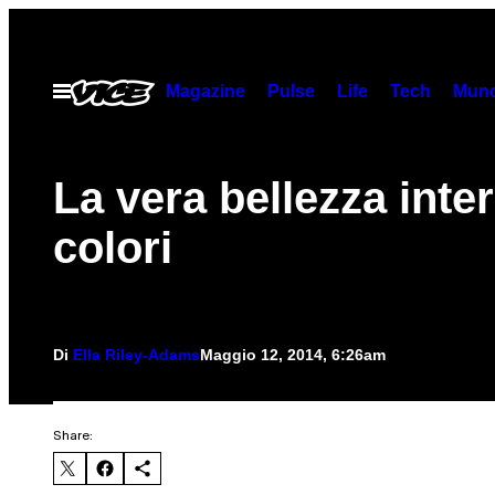
Vai
al
contenuto
Magazine
Pulse
Life
Tech
Munc
Apri
il
menu
La vera bellezza inter
colori
Di
Ella Riley-Adams
Maggio 12, 2014, 6:26am
Share: