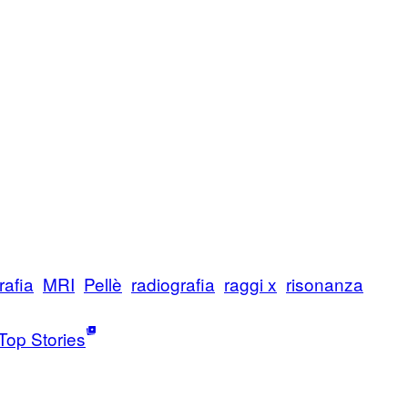
rafia
MRI
Pellè
radiografia
raggi x
risonanza
Top Stories