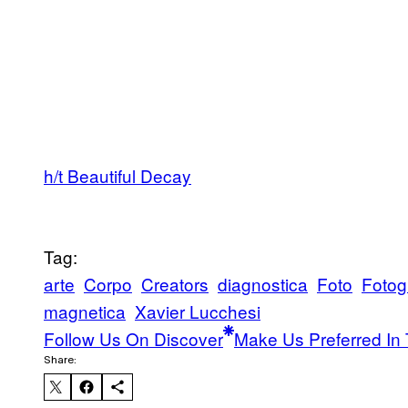
h/t Beautiful Decay
Tag:
arte
Corpo
Creators
diagnostica
Foto
Fotog
magnetica
Xavier Lucchesi
Follow Us On Discover
Make Us Preferred In 
Share: