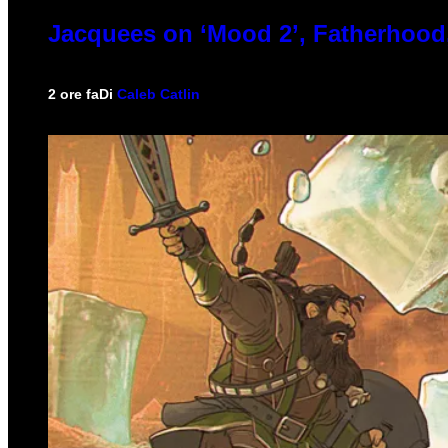
Jacquees on ‘Mood 2’, Fatherhood
2 ore fa
Di
Caleb Catlin