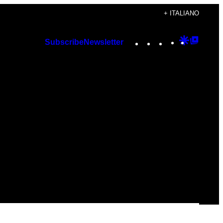
+ ITALIANO
Instagram
TikTok
YouTube
Google
Googl
Subscribe
Newsletter
Discover
Top
Posts