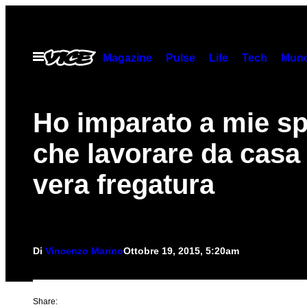
Vai
al
contenuto
Apri
Magazine
Pulse
Life
Tech
Munc
il
menu
Ho imparato a mie s
che lavorare da casa
vera fregatura
Di
Vincenzo Marino
Ottobre 19, 2015, 5:20am
Share: