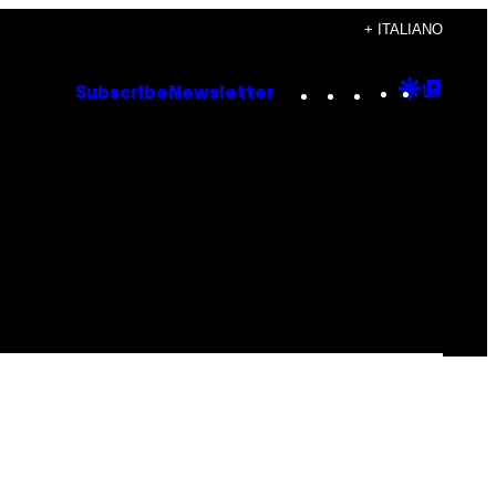
+ ITALIANO
Instagram
TikTok
YouTube
Google
Goog
Subscribe
Newsletter
Discove
Top
Posts