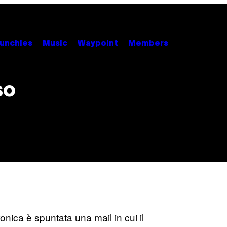
unchies
Music
Waypoint
Members
so
onica è spuntata una mail in cui il