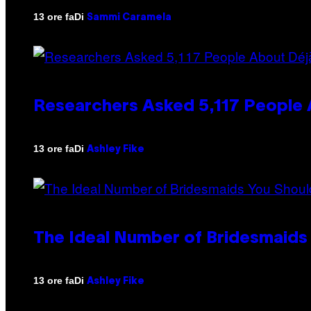
Di
13 ore fa
Sammi Caramela
Researchers Asked 5,117 People A
Di
13 ore fa
Ashley Fike
The Ideal Number of Bridesmaids
Di
13 ore fa
Ashley Fike