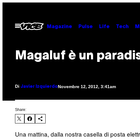
Vai
al
contenuto
Apri
Magazine
Pulse
Life
Tech
M
il
menu
Magaluf è un paradi
Di
Novembre 12, 2012, 3:41am
Javier Izquierdo
Share:
Una mattina, dalla nostra casella di posta elettr