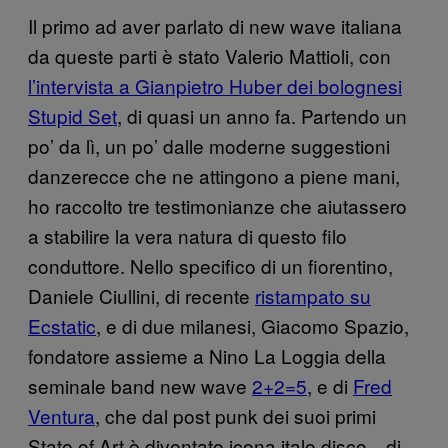
Il primo ad aver parlato di new wave italiana
da queste parti è stato Valerio Mattioli, con
l’intervista a Gianpietro Huber dei bolognesi
Stupid Set
, di quasi un anno fa. Partendo un
po’ da lì, un po’ dalle moderne suggestioni
danzerecce che ne attingono a piene mani,
ho raccolto tre testimonianze che aiutassero
a stabilire la vera natura di questo filo
conduttore. Nello specifico di un fiorentino,
Daniele Ciullini, di recente
ristampato su
Ecstatic
, e di due milanesi, Giacomo Spazio,
fondatore assieme a Nino La Loggia della
seminale band new wave
2+2=5
, e di
Fred
Ventura
, che dal post punk dei suoi primi
State of Art è diventato icona italo disco—di