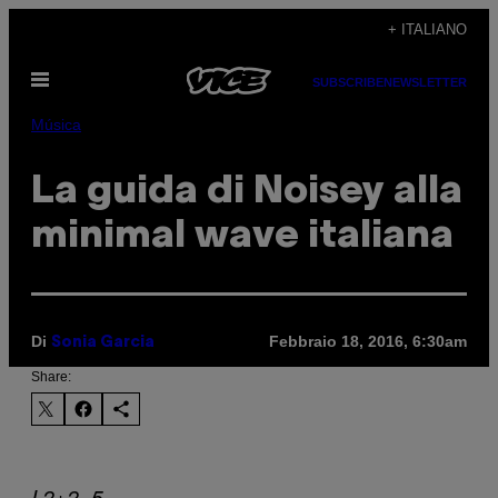
Vai
+ ITALIANO
al
Apri
contenuto
SUBSCRIBE
NEWSLETTER
il
menu
Música
La guida di Noisey alla
minimal wave italiana
Di
Febbraio 18, 2016, 6:30am
Sonia Garcia
Share:
I 2+2=5.