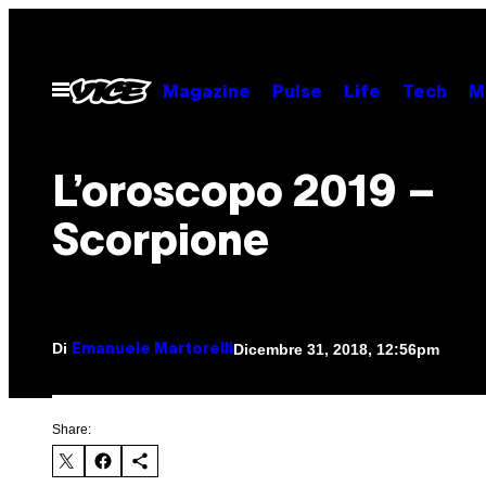
Vai
al
contenuto
Apri
Magazine
Pulse
Life
Tech
M
il
menu
L’oroscopo 2019 –
Scorpione
Di
Dicembre 31, 2018, 12:56pm
Emanuele Martorelli
Share: