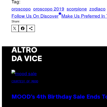
Tag:
oroscopo
oroscopo 2019
scorpione
zodiaco
Follow Us On Discover
Make Us Preferred In 
Share:
ALTRO
DA VICE
COURTESY OF MOOD
MOOD’s 4th Birthday Sale Ends T