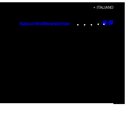
+ ITALIANO
Instagram
TikTok
YouTube
Google
Goog
Subscribe
Newsletter
Discove
Top
Posts