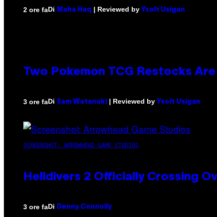
Di
| Reviewed by
2 ore fa
Maha Haq
Ysolt Usigan
Two Pokemon TCG Restocks Are 
Di
| Reviewed by
3 ore fa
Sam Watanuki
Ysolt Usigan
SCREENSHOT: ARROWHEAD GAME STUDIOS
Helldivers 2 Officially Crossing
Di
3 ore fa
Denny Connolly