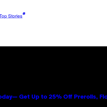
Top Stories
oday— Get Up to 25% Off Prerolls, Fl