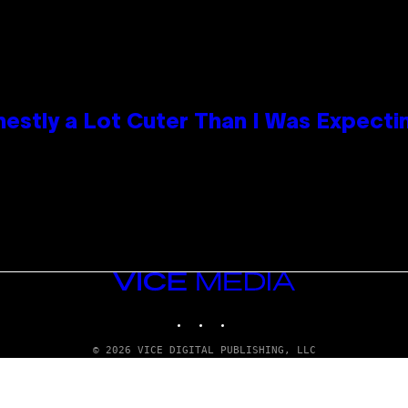
nestly a Lot Cuter Than I Was Expecti
VICE
MEDIA
INSTAGRAM
TIKTOK
YOUTUBE
© 2026 VICE DIGITAL PUBLISHING, LLC