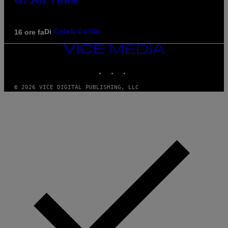
of All Time
Di
16 ore fa
Caleb Catlin
VICE
MEDIA
INSTAGRAM
TIKTOK
YOUTUBE
© 2026 VICE DIGITAL PUBLISHING, LLC