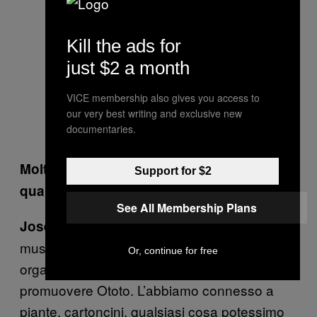
Kill the ads for
just $2 a month
VICE membership also gives you access to
our very best writing and exclusive new
documentaries.
Moltissime direzioni, davvero. Ma per
Support for $2
quale tipo di musica sarebbe più adatto?
See All Membership Plans
Credo che andrebbe meglio per la
Joseph:
musica più sperimentale. Abbiamo
Or, continue for free
organizzato un’esibizione con 15 persone per
promuovere Ototo. L’abbiamo connesso a
piante, cartoncini, qualsiasi cosa potessimo