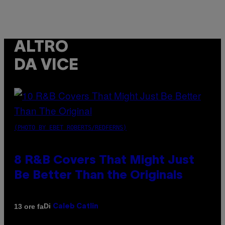
ALTRO
DA VICE
(PHOTO BY EBET ROBERTS/REDFERNS)
8 R&B Covers That Might Just
Be Better Than the Originals
Di
13 ore fa
Caleb Catlin