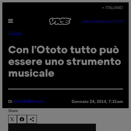
Vai
+ ITALIANO
al
Apri
contenuto
SUBSCRIBE
NEWSLETTER
il
menu
Música
Con l’Ototo tutto può
essere uno strumento
musicale
Di
Gennaio 24, 2014, 7:31am
Dan Wilkinson
Share: