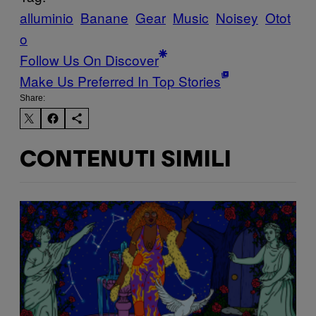
alluminio
Banane
Gear
Music
Noisey
Otot
o
Follow Us On Discover
Make Us Preferred In Top Stories
Share:
CONTENUTI SIMILI