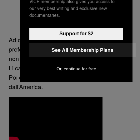
VICE membership also gives you access to
our very best writing and exclusive new
documentaries.
Support for $2
Ad ogni modo, in alcuni casi, è solo perché
preferiscono passare più tempo in studio e
See All Membership Plans
non vogliono sbattersi a cercare date in giro.
Li capisco, io odio suonare live e fare il DJ.
Or, continue for free
Poi costa anche molto farli arrivare
dall’America.