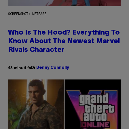
SCREENSHOT: NETEASE
Who Is The Hood? Everything To
Know About The Newest Marvel
Rivals Character
Di
43 minuti fa
Denny Connolly