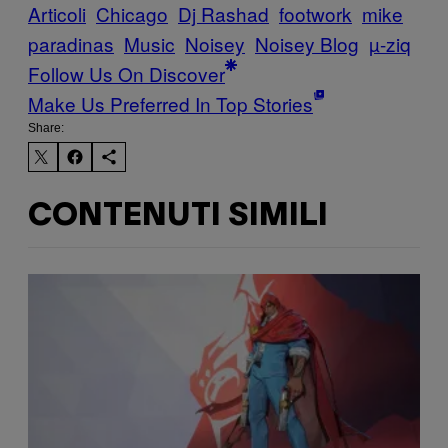
Articoli
Chicago
Dj Rashad
footwork
mike
paradinas
Music
Noisey
Noisey Blog
µ-ziq
Follow Us On Discover
Make Us Preferred In Top Stories
Share:
CONTENUTI SIMILI