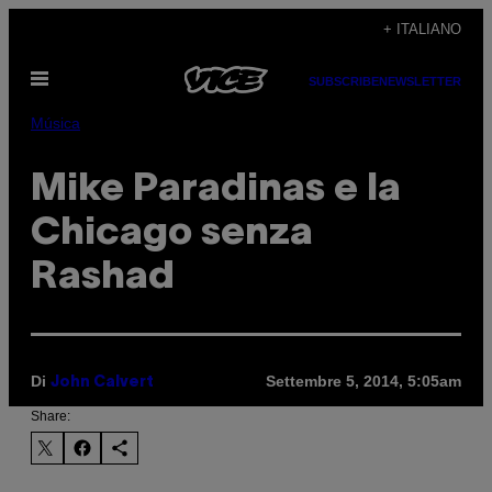
Vai
+ ITALIANO
al
Apri
contenuto
SUBSCRIBE
NEWSLETTER
il
menu
Música
Mike Paradinas e la
Chicago senza
Rashad
Di
Settembre 5, 2014, 5:05am
John Calvert
Share: