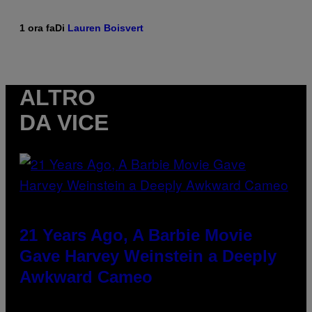
1 ora fa
Di
Lauren Boisvert
ALTRO
DA VICE
21 Years Ago, A Barbie Movie
Gave Harvey Weinstein a Deeply
Awkward Cameo