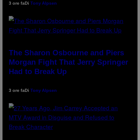
3 ore fa
Di
Tony Alpsen
The Sharon Osbourne and Piers
Morgan Fight That Jerry Springer
Had to Break Up
3 ore fa
Di
Tony Alpsen