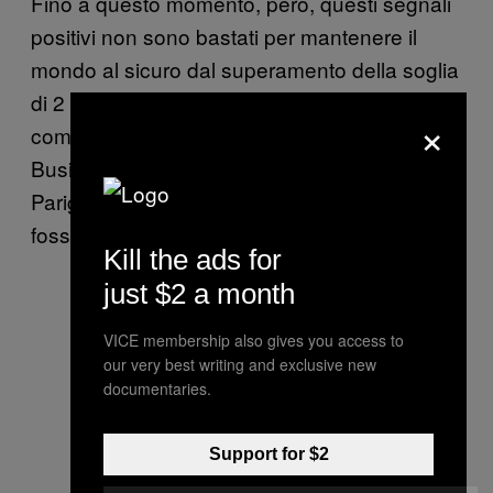
Fino a questo momento, però, questi segnali
positivi non sono bastati per mantenere il
mondo al sicuro dal superamento della soglia
di 2 gradi. Perciò, una coalizione di grandi
×
compagnie e investitori chiamata We Mean
Business sta chiedendo ai negoziatori di
Parigi di eliminare i sussidi per i combustibili
fossili.
Kill the ads for
just $2 a month
VICE membership also gives you access to
our very best writing and exclusive new
documentaries.
Support for $2