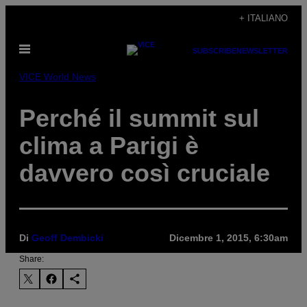
Vai
+ ITALIANO
al
Apri
contenuto
SUBSCRIBE
NEWSLETTER
il
menu
VICE World News
Perché il summit sul
clima a Parigi è
davvero così cruciale
Di
Geoff Dembicki
Dicembre 1, 2015, 6:30am
Share: