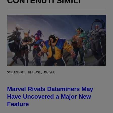
CONTENUTI SIMILI
SCREENSHOT: NETEASE, MARVEL
Marvel Rivals Dataminers May
Have Uncovered a Major New
Feature