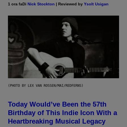
1 ora fa
Di
Nick Stockton
| Reviewed by
Ysolt Usigan
(PHOTO BY LEX VAN ROSSEN/MAI/REDFERNS)
Today Would’ve Been the 57th
Birthday of This Indie Icon With a
Heartbreaking Musical Legacy