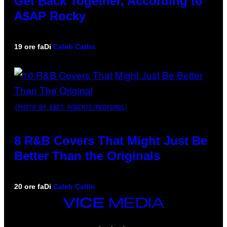
Get Back Together, According to
A$AP Rocky
19 ore fa
Di
Caleb Catlin
(PHOTO BY EBET ROBERTS/REDFERNS)
8 R&B Covers That Might Just Be
Better Than the Originals
20 ore fa
Di
Caleb Catlin
VICE
MEDIA
INSTAGRAM
TIKTOK
YOUTUBE