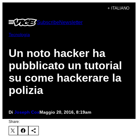
Vai
+ ITALIANO
al
Apri
Subscribe
Newsletter
contenuto
il
menu
Tecnología
Un noto hacker ha
pubblicato un tutorial
su come hackerare la
polizia
Di
Joseph Cox
Maggio 20, 2016, 8:19am
Share: