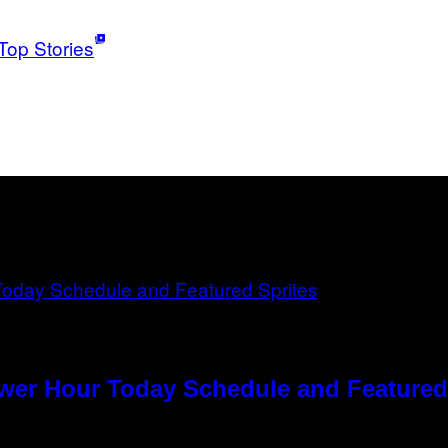
Top Stories
ower Hour Today Schedule and Featured