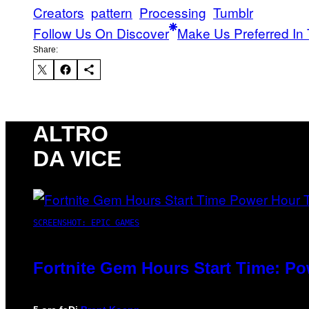
Creators
pattern
Processing
Tumblr
Follow Us On Discover
Make Us Preferred In 
Share:
ALTRO
DA VICE
SCREENSHOT: EPIC GAMES
Fortnite Gem Hours Start Time: P