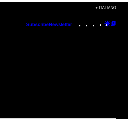
+ ITALIANO
Instagram
TikTok
YouTube
Google
Googl
Subscribe
Newsletter
Discover
Top
Posts