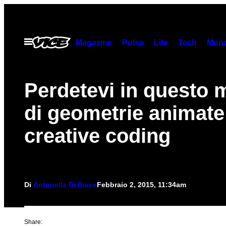
Vai
al
contenuto
Apri
Magazine
Pulse
Life
Tech
Munc
il
menu
Perdetevi in questo
di geometrie animate
creative coding
Di
Antonella Di Biase
Febbraio 2, 2015, 11:34am
Share: