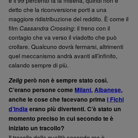
e il 99 percento fa la miseria, quindi non è
detto che la riconversione porti a una
maggiore ridistribuzione del reddito. È come il
film
: il treno con il
Cassandra Crossing
contagio che va verso il viadotto che può
crollare. Qualcuno dovrà fermarsi, altrimenti
quel meccanismo andrà avanti all’infinito,
calando sempre di più.
Zelig
però non è sempre stato così.
C’erano persone come
Milani
,
Albanese
,
anche le cose che facevano prima
i Fichi
d’India
erano più divertenti. C’è stato un
momento preciso in cui secondo te è
iniziato un tracollo?
Il tracollo della qualità secondo me è