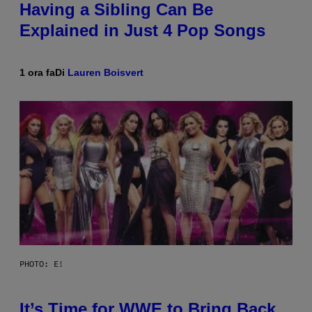
Having a Sibling Can Be
Explained in Just 4 Pop Songs
1 ora fa
Di
Lauren Boisvert
PHOTO: E!
It’s Time for WWE to Bring Back