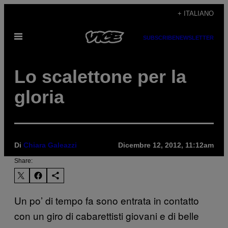
Vai
+ ITALIANO
al
Apri
contenuto
SUBSCRIBE
NEWSLETTER
il
menu
Lo scalettone per la
gloria
Di
Chiara Galeazzi
Dicembre 12, 2012, 11:12am
Share:
Un po’ di tempo fa sono entrata in contatto
con un giro di cabarettisti giovani e di belle