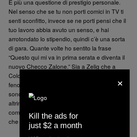
È più una questione di prestigio personale.
Nel senso che se tu non porti comici in TV ti
senti sconfitto, invece se ne porti pensi che il
tuo lavoro abbia avuto un senso, e hai
arrotondato lo stipendio, quindi c’è una sorta
di gara. Quante volte ho sentito la frase
“Questo qui mi va in prima serata e diventa il
nuovo Checco Zalone.” Sia a Zelig che a
Colorado c’è la speranza di agganciarsi a un
×
fenomeno TV già esistente, e per cui dopo ci
sono dei guadagni ingenti anche per te,
altrimenti punti su uno medio-basso che
comunque diventa un piolo dello scalettone
Kill the ads for
che dà prestigio e forse anche guadagni.
just $2 a month