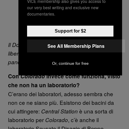
VICE membership also gives you access to
our very best writing and exclusive new
documentaries.
Support for $2
Il Dottor Paul Zelig Rodberg spiega come
See All Membership Plans
liberare l’intestino schiacciando pesi sulla
pancia. Poi si mette dei ghiaccioli nel pacco.
Or, continue for free
Con
Colorado
invece come funziona, visto
che non ha un laboratorio?
C’erano dei laboratori, adesso sembra che
non ce ne siano più. Esistono dei bacini da
cui attingere:
è una sorta di
Central Station
laboratorio per
, c’è anche il
Colorado
laboratorio Scusate il Disagio di Beppe