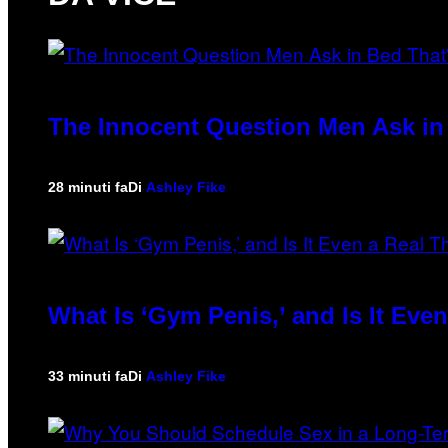
The Innocent Question Men Ask in 
28 minuti fa
Di
Ashley Fike
What Is ‘Gym Penis,’ and Is It Eve
33 minuti fa
Di
Ashley Fike