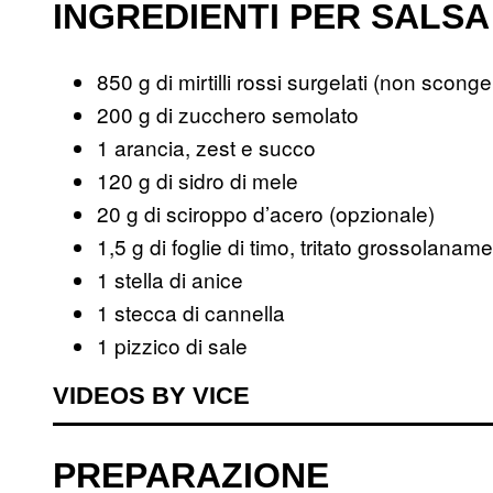
INGREDIENTI PER SALSA 
850 g di mirtilli rossi surgelati (non scongel
200 g di zucchero semolato
1 arancia, zest e succo
120 g di sidro di mele
20 g di sciroppo d’acero (opzionale)
1,5 g di foglie di timo, tritato grossolanam
1 stella di anice
1 stecca di cannella
1 pizzico di sale
VIDEOS BY VICE
PREPARAZIONE