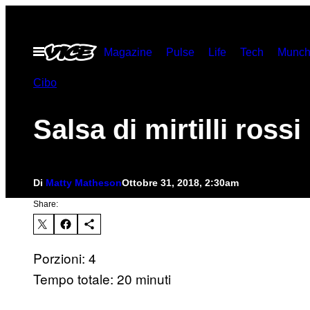
Vai
al
Apri
Magazine
Pulse
Life
Tech
Munch
contenuto
il
menu
Cibo
Salsa di mirtilli rossi
Di
Matty Matheson
Ottobre 31, 2018, 2:30am
Share:
Porzioni: 4
Tempo totale: 20 minuti