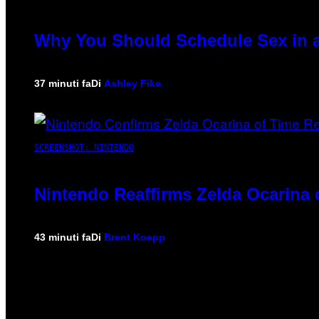
Why You Should Schedule Sex in a
37 minuti fa
Di
Ashley Fike
SCREENSHOT: NINTENDO
Nintendo Reaffirms Zelda Ocarina 
43 minuti fa
Di
Brent Koepp