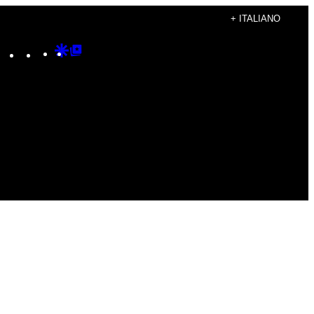
+ ITALIANO
Instagram
TikTok
YouTube
Google
Google
Discover
Top
Posts