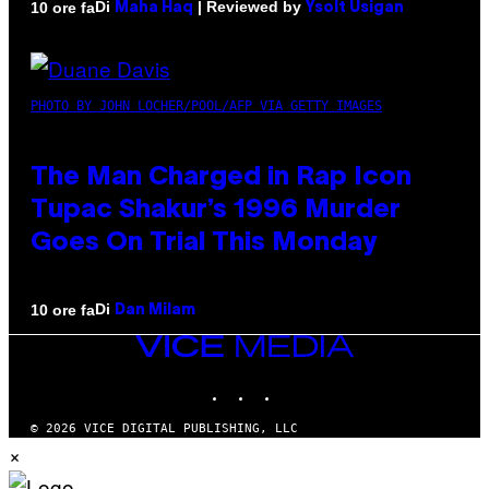
Di
| Reviewed by
10 ore fa
Maha Haq
Ysolt Usigan
PHOTO BY JOHN LOCHER/POOL/AFP VIA GETTY IMAGES
The Man Charged in Rap Icon
Tupac Shakur’s 1996 Murder
Goes On Trial This Monday
Di
10 ore fa
Dan Milam
VICE
MEDIA
INSTAGRAM
TIKTOK
YOUTUBE
© 2026 VICE DIGITAL PUBLISHING, LLC
×