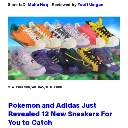
Di
| Reviewed by
8 ore fa
Maha Haq
Ysolt Usigan
VIA POKEMON/ADIDAS/NINTENDO
Pokemon and Adidas Just
Revealed 12 New Sneakers For
You to Catch