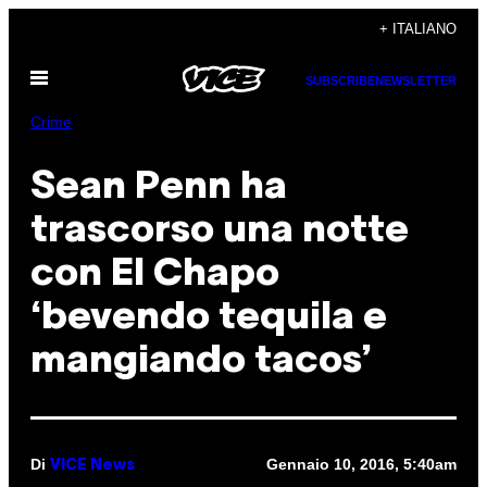
Vai
+ ITALIANO
al
Apri
contenuto
SUBSCRIBE
NEWSLETTER
il
menu
Crime
Sean Penn ha
trascorso una notte
con El Chapo
‘bevendo tequila e
mangiando tacos’
Di
Gennaio 10, 2016, 5:40am
VICE News