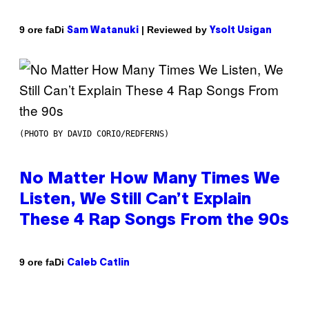
Di
| Reviewed by
9 ore fa
Sam Watanuki
Ysolt Usigan
(PHOTO BY DAVID CORIO/REDFERNS)
No Matter How Many Times We
Listen, We Still Can’t Explain
These 4 Rap Songs From the 90s
Di
9 ore fa
Caleb Catlin