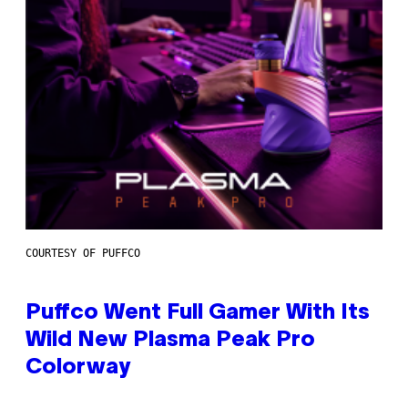
COURTESY OF PUFFCO
Puffco Went Full Gamer With Its
Wild New Plasma Peak Pro
Colorway