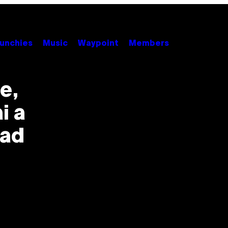
unchies
Music
Waypoint
Members
e,
i a
 ad