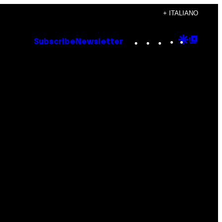
+ ITALIANO
Instagram
TikTok
YouTube
Google
Goog
Subscribe
Newsletter
Discove
Top
Posts