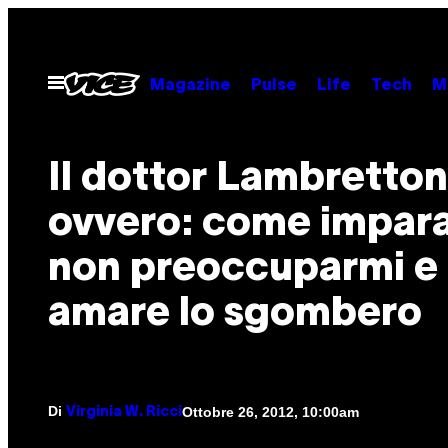
Vai
al
contenuto
Apri
Magazine
Pulse
Life
Tech
M
il
menu
Il dottor Lambretton
ovvero: come impara
non preoccuparmi e
amare lo sgombero
Di
Ottobre 26, 2012, 10:00am
Virginia W. Ricci