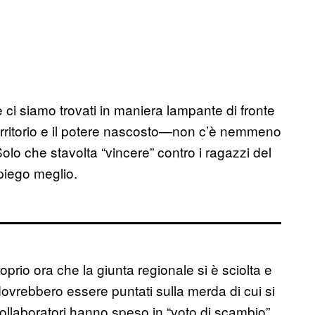
e ci siamo trovati in maniera lampante di fronte
 territorio e il potere nascosto—non c’è nemmeno
Solo che stavolta “vincere” contro i ragazzi del
piego meglio.
rio ora che la giunta regionale si è sciolta e
 dovrebbero essere puntati sulla merda di cui si
 collaboratori hanno speso in “voto di scambio”