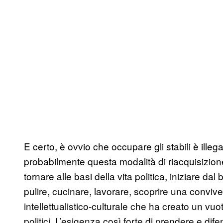
E certo, è ovvio che occupare gli stabili è illeg
probabilmente questa modalità di riacquisizione
tornare alle basi della vita politica, iniziare da
pulire, cucinare, lavorare, scoprire una convi
intellettualistico-culturale che ha creato un vuoto
politici. L’esigenza così forte di prendere e dif