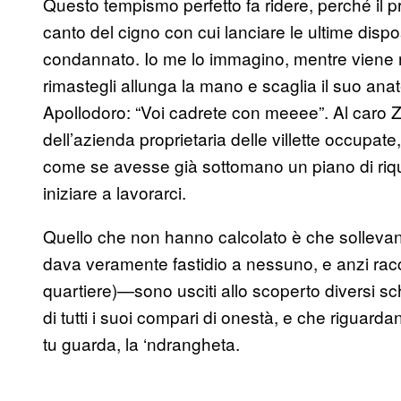
Questo tempismo perfetto fa ridere, perché il 
canto del cigno con cui lanciare le ultime disp
condannato. Io me lo immagino, mentre viene ris
rimastegli allunga la mano e scaglia il suo ana
Apollodoro: “Voi cadrete con meeee”. Al caro Z
dell’azienda proprietaria delle villette occupate
come se avesse già sottomano un piano di riqual
iniziare a lavorarci.
Quello che non hanno calcolato è che solleva
dava veramente fastidio a nessuno, e anzi raccogl
quartiere)—sono usciti allo scoperto diversi sc
di tutti i suoi compari di onestà, e che riguardan
tu guarda, la ‘ndrangheta.