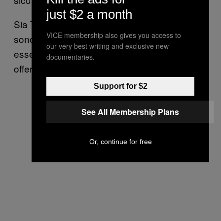
just $2 a month
Sia Tor che I2P sono network anonimi, ma ci
VICE membership also gives you access to
sono alcune differenze fondamentali. Una di
our very best writing and exclusive new
esse è l’alto livello di decentralizzazione
documentaries.
offerto da I2P.
Support for $2
See All Membership Plans
Or, continue for free