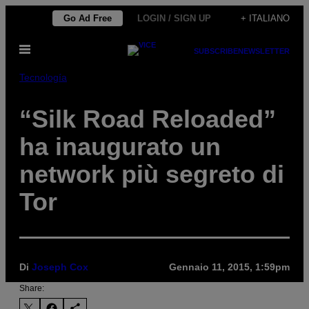
Vai
Go Ad Free
LOGIN / SIGN UP
+ ITALIANO
al
Apri
contenuto
SUBSCRIBE
NEWSLETTER
il
menu
Tecnología
“Silk Road Reloaded”
ha inaugurato un
network più segreto di
Tor
Di
Joseph Cox
Gennaio 11, 2015, 1:59pm
Share: