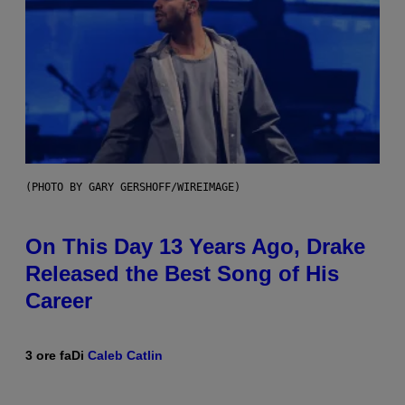
(PHOTO BY GARY GERSHOFF/WIREIMAGE)
On This Day 13 Years Ago, Drake
Released the Best Song of His
Career
3 ore fa
Di
Caleb Catlin