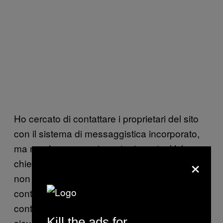
Ho cercato di contattare i proprietari del sito
con il sistema di messaggistica incorporato,
ma non ho ancora ricevuto risposta. Volevo
×
chiedere loro perché si sono serviti di I2P e
non di Tor. Si può pensare che le recenti
controversie sulla sicurezza di Tor abbiano
contribuito a questa scelta, nonostante la
Kill the ads for
sicurezza di Tor sia stata riconfermata.