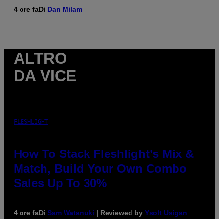
4 ore fa
Di
Dan Milam
ALTRO
DA VICE
FLESHLIGHT
How To Stack Fleshlight’s Mix &
Match, Build Your Own Combo
Sales Up To 30%
4 ore fa
Di
Sam Watanuki
| Reviewed by
Ysolt Usigan