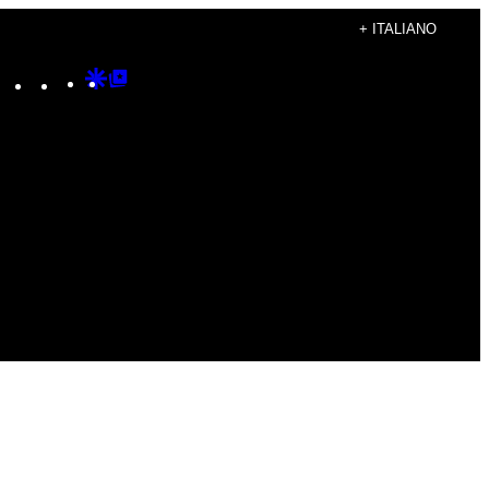
+ ITALIANO
Instagram
TikTok
YouTube
Google
Google
Discover
Top
Posts