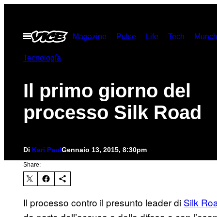
Vai
al
Apri
Magazine
Pulse
Life
Tech
Munch
contenuto
il
menu
Tecnología
Il primo giorno del
processo Silk Road
Di
Kari Paul
Gennaio 13, 2015, 8:30pm
Share:
Il processo contro il presunto leader di
Silk Ro
da parte dell’accusa e della difesa e con l’esa