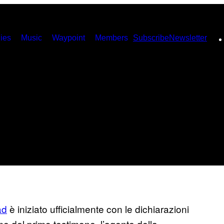
ies
Music
Waypoint
Members
Subscribe
Newsletter
ad
è iniziato ufficialmente con le dichiarazioni
me del primo testimone, l’agente della