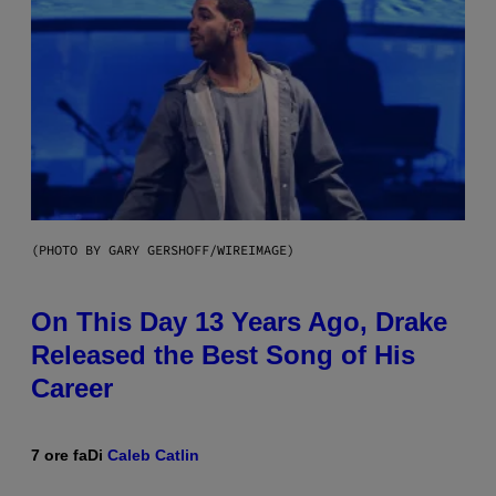
(PHOTO BY GARY GERSHOFF/WIREIMAGE)
On This Day 13 Years Ago, Drake
Released the Best Song of His
Career
7 ore fa
Di
Caleb Catlin