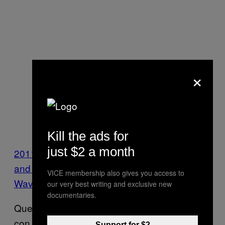
×
Kill the ads for
just $2 a month
2011 Tohoku Earthquake, Mag. 9.0. Body
and Surface
VICE membership also gives you access to
Waves
di
seismicsoundlab
su
Vimeo
.
our very best writing and exclusive new
documentaries.
Questo video mostra i terremoti in Giappone
con magnitudo più alta di 3.5 (sono circa
Support for $2