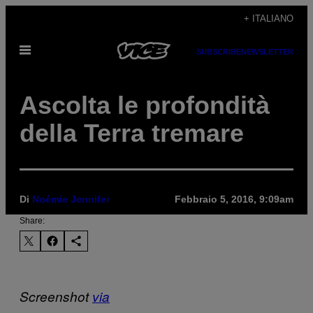
Vai
+ ITALIANO
al
Apri
contenuto
SUBSCRIBE
NEWSLETTER
il
menu
Ascolta le profondità
della Terra tremare
Di
Noémie Jennifer
Febbraio 5, 2016, 9:09am
Share:
Screenshot
via