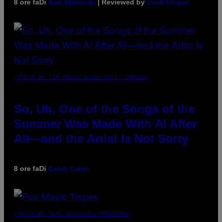
8 ore fa
Di
Sam Watanuki
| Reviewed by
Ysolt Usigan
(PHOTO BY TIM MOSENFELDER/GETTY IMAGES)
So, Uh, One of the Songs of the
Summer Was Made With AI After
All—and the Artist Is Not Sorry
8 ore fa
Di
Caleb Catlin
(PHOTO BY MARC BROUSSELY/REDFERNS)