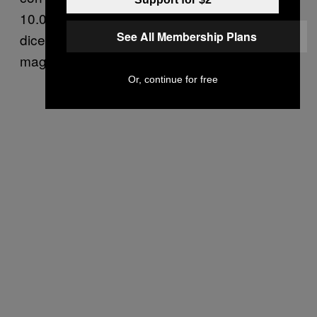
10.000 eventi), tra il 1 gennaio 2008 e il 31
See All Membership Plans
dicembre 2014. Il terremoto di Tohoku-oki con
magnitudo 9.0 è stato l’11 marzo 2011.
Or, continue for free