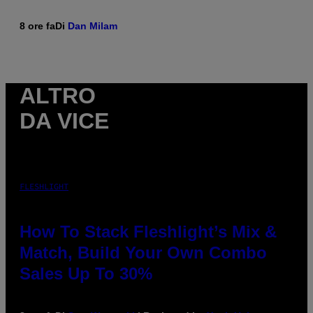
8 ore fa
Di
Dan Milam
ALTRO
DA VICE
FLESHLIGHT
How To Stack Fleshlight’s Mix &
Match, Build Your Own Combo
Sales Up To 30%