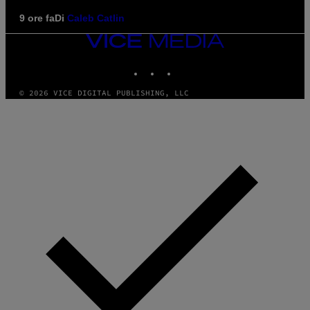
9 ore fa
Di
Caleb Catlin
VICE
MEDIA
INSTAGRAM
TIKTOK
YOUTUBE
© 2026 VICE DIGITAL PUBLISHING, LLC