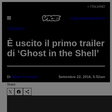
Vai
+ ITALIANO
al
Apri
contenuto
SUBSCRIBE
NEWSLETTER
il
menu
Tecnología
È uscito il primo trailer
di ‘Ghost in the Shell’
Di
Giulia Trincardi
Settembre 22, 2016, 5:52am
Share: