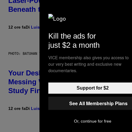
Laser-Powered Drone Into Caves
Beneath the Moon
12 ore fa
Di
Luis Prada
Kill the ads for
just $2 a month
PHOTO: BATUHAN TOKER / GETTY IMAGES
VICE membership also gives you access to
our very best writing and exclusive new
documentaries.
Your Desk Height Could Be
Messing With Your Brain, New
Support for $2
Study Finds
See All Membership Plans
12 ore fa
Di
Luis Prada
Or, continue for free