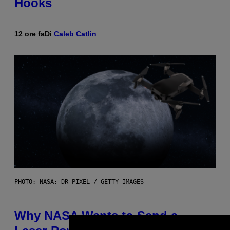
Hooks
12 ore fa
Di
Caleb Catlin
PHOTO: NASA; DR PIXEL / GETTY IMAGES
Why NASA Wants to Send a