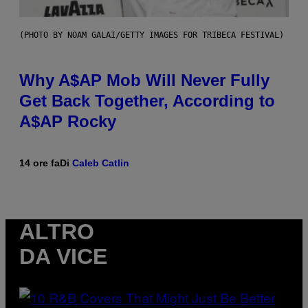
(PHOTO BY NOAM GALAI/GETTY IMAGES FOR TRIBECA FESTIVAL)
Why A$AP Mob Will Never Fully
Get Back Together, According to
A$AP Rocky
14 ore fa
Di
Caleb Catlin
ALTRO
DA VICE