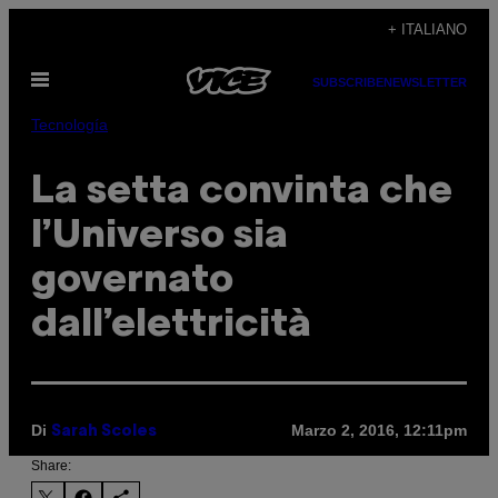
Vai
+ ITALIANO
al
Apri
contenuto
SUBSCRIBE
NEWSLETTER
il
menu
Tecnología
La setta convinta che
l’Universo sia
governato
dall’elettricità
Di
Marzo 2, 2016, 12:11pm
Sarah Scoles
Share: