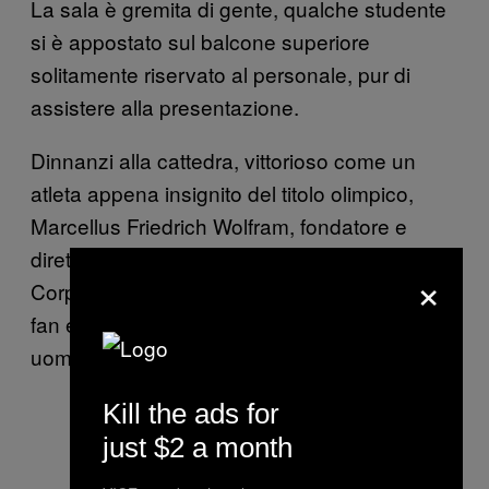
La sala è gremita di gente, qualche studente
si è appostato sul balcone superiore
solitamente riservato al personale, pur di
assistere alla presentazione.
Dinnanzi alla cattedra, vittorioso come un
atleta appena insignito del titolo olimpico,
Marcellus Friedrich Wolfram, fondatore e
direttore generale della Massatech
×
Corporation, non fa che stringere la mano ai
fan e ricevere congratulazioni da decine di
uomini in giacca e cravatta.
Kill the ads for
just $2 a month