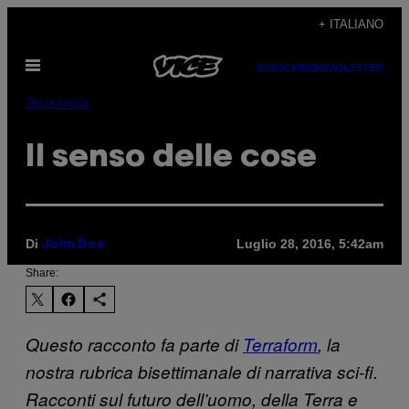
Vai
+ ITALIANO
al
Apri
contenuto
SUBSCRIBE
NEWSLETTER
il
menu
Tecnología
Il senso delle cose
Di
Luglio 28, 2016, 5:42am
John Doe
Share:
Questo racconto fa parte di
Terraform
, la
nostra rubrica bisettimanale di narrativa sci-fi.
Racconti sul futuro dell’uomo, della Terra e