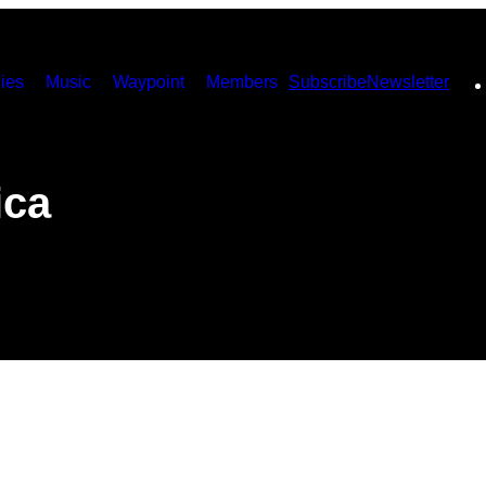
ies
Music
Waypoint
Members
Subscribe
Newsletter
ica