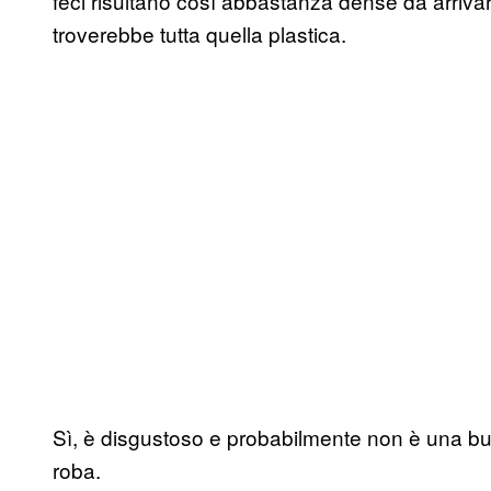
feci risultano così abbastanza dense da arrivare
troverebbe tutta quella plastica.
Sì, è disgustoso e probabilmente non è una buo
roba.