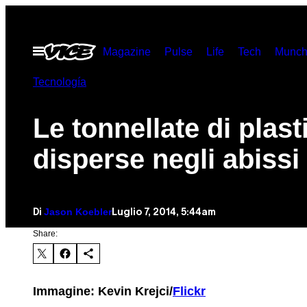
Vai
al
Apri
Magazine
Pulse
Life
Tech
Munch
contenuto
il
menu
Tecnología
Le tonnellate di plast
disperse negli abissi
Jason Koebler
Luglio 7, 2014, 5:44am
Di
Share:
Immagine: Kevin Krejci/
Flickr