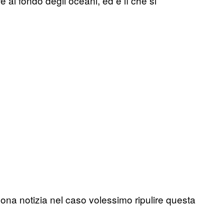
 al fondo degli oceani, ed è lì che si
na notizia nel caso volessimo ripulire questa