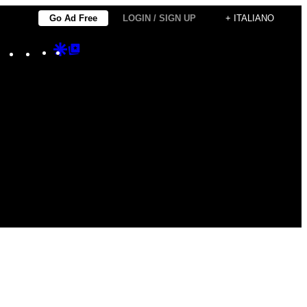
Go Ad Free
LOGIN / SIGN UP
+ ITALIANO
Instagram
TikTok
YouTube
Google
Google
Discover
Top
Posts