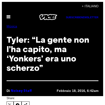
Vai
+ ITALIANO
al
Apri
contenuto
SUBSCRIBE
NEWSLETTER
il
menu
Música
Tyler: “La gente non
l’ha capito, ma
‘Yonkers’ era uno
scherzo”
Di
Febbraio 18, 2016, 6:42am
Noisey Staff
Share: