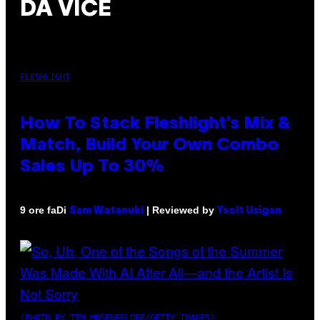
DA VICE
FLESHLIGHT
How To Stack Fleshlight’s Mix &
Match, Build Your Own Combo
Sales Up To 30%
Di
| Reviewed by
9 ore fa
Sam Watanuki
Ysolt Usigan
(PHOTO BY TIM MOSENFELDER/GETTY IMAGES)