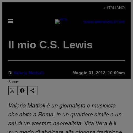
Vai
+ ITALIANO
al
Apri
contenuto
SUBSCRIBE
NEWSLETTER
il
menu
Il mio C.S. Lewis
Di
Valerio Mattioli
Maggio 31, 2012, 10:00am
Share:
Valerio Mattioli è un giornalista e musicista
che abita a Roma, in un quartiere simile a un
Vita Vera
set di un western neorealista.
è il
suo modo di abdicare alla gloriosa tradizione