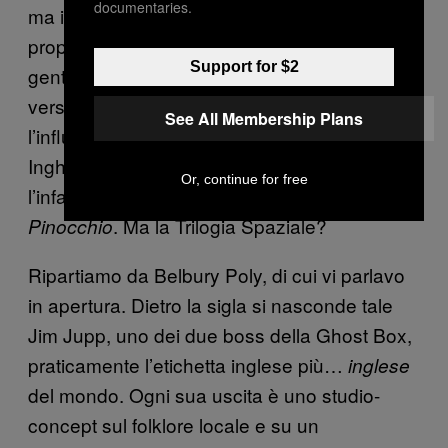
documentaries.
ma in effetti una particolarità di Lewis sembra
proprio essere quella di attrarre al suo mondo
Support for $2
gente che poi di quel mondo restituisce una
versione… come dire, eretica. Solo che ecco,
See All Membership Plans
l’influenza di Narnia è comprensibile: in
Inghilterra è un classico della narrativa per
Or, continue for free
l’infanzia come da noi è, che ne so,
. Ma la Trilogia Spaziale?
Pinocchio
Ripartiamo da Belbury Poly, di cui vi parlavo
in apertura. Dietro la sigla si nasconde tale
Jim Jupp, uno dei due boss della Ghost Box,
praticamente l’etichetta inglese più…
inglese
del mondo. Ogni sua uscita è uno studio-
concept sul folklore locale e su un