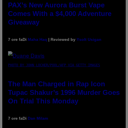
PAX’s New Aurora Burst Vape
Comes With a $4,000 Adventure
Giveaway
7 ore fa
Di
Maha Haq
| Reviewed by
Ysolt Usigan
PHOTO BY JOHN LOCHER/POOL/AFP VIA GETTY IMAGES
The Man Charged in Rap Icon
Tupac Shakur’s 1996 Murder Goes
On Trial This Monday
7 ore fa
Di
Dan Milam