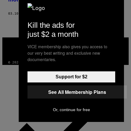
03.10.16
DI
BROOKE CANDY
Kill the ads for
just $2 a month
VICE
MEDIA
VICE membership also gives you access to
INSTAGRAM
TIKTOK
YOUTUBE
our very best writing and exclusive new
documentaries.
© 2026 VICE DIGITAL PUBLISHING, LLC
Support for $2
See All Membership Plans
Or, continue for free