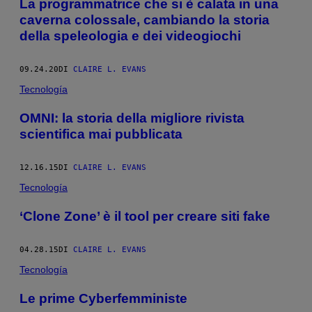
La programmatrice che si è calata in una
caverna colossale, cambiando la storia
della speleologia e dei videogiochi
09.24.20
DI
CLAIRE L. EVANS
Tecnología
OMNI: la storia della migliore rivista
scientifica mai pubblicata
12.16.15
DI
CLAIRE L. EVANS
Tecnología
‘Clone Zone’ è il tool per creare siti fake
04.28.15
DI
CLAIRE L. EVANS
Tecnología
Le prime Cyberfemministe