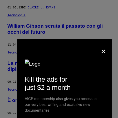
01.05.15
DI
CLAIRE L. EVANS
Tecnología
William Gibson scruta il passato con gli
occhi del futuro
×
11.04.14
DI
CLAIRE L. EVANS
Tecnología
La narrativa di fantascienza del MIT
dipinge un domani luminoso
Kill the ads for
09.11.14
DI
CLAIRE L. EVANS
just $2 a month
Tecnología
VICE membership also gives you access to
È ora di parlare di capsule del tempo
our very best writing and exclusive new
documentaries.
06.10.14
DI
CLAIRE L. EVANS