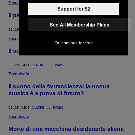
Tecnología
Support for $2
Il pellegrinaggio verso Unarius
See All Membership Plans
05.29.14
DI
CLAIRE L. EVANS
Tecnología
Or, continue for free
Il suono della musica post-umana
05.23.14
DI
CLAIRE L. EVANS
Tecnología
Il suono della fantascienza: la nostra
musica è a prova di futuro?
05.15.14
DI
CLAIRE L. EVANS
Tecnología
Morte di una macchina desiderante aliena