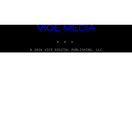
VICE
MEDIA
INSTAGRAM
TIKTOK
YOUTUBE
© 2026 VICE DIGITAL PUBLISHING, LLC