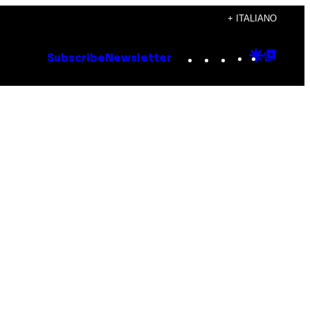
+ ITALIANO
Instagram
TikTok
YouTube
Google
Goog
Subscribe
Newsletter
Discove
Top
Posts