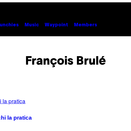
unchies
Music
Waypoint
Members
François Brulé
hi la pratica